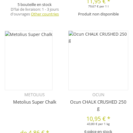
11,95 €
*
5 bouteille en stock
79,67 € per 1 l
D?lai de livraison:
1 - 3 jours
d'ouvrages
Other countries
Produit non disponible
METOLIUS
OCUN
Metolius Super Chalk
Ocun CHALK CRUSHED 250
g
10,95 €
*
43,80 € per 1 kg
de
4,86 €
*
6 pièce en stock