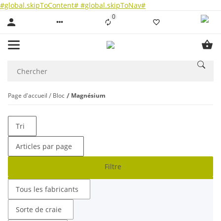
#global.skipToContent#
#global.skipToNav#
0
Liste ist leer
Page d'accueil
Bloc
Magnésium
Tri
Articles par page
Filtre
Tous les fabricants
Sorte de craie