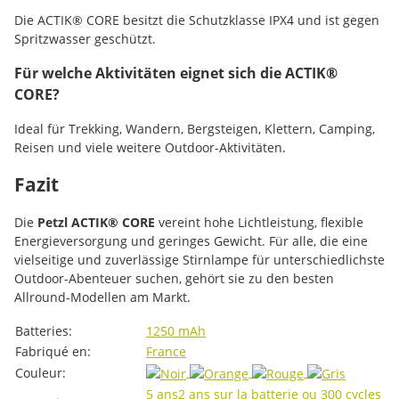
Die ACTIK® CORE besitzt die Schutzklasse IPX4 und ist gegen
Spritzwasser geschützt.
Für welche Aktivitäten eignet sich die ACTIK®
CORE?
Ideal für Trekking, Wandern, Bergsteigen, Klettern, Camping,
Reisen und viele weitere Outdoor-Aktivitäten.
Fazit
Die
Petzl ACTIK® CORE
vereint hohe Lichtleistung, flexible
Energieversorgung und geringes Gewicht. Für alle, die eine
vielseitige und zuverlässige Stirnlampe für unterschiedlichste
Outdoor-Abenteuer suchen, gehört sie zu den besten
Allround-Modellen am Markt.
#productDetails.itemInformation#
#productDetails.itemValue#
Batteries:
1250 mAh
Fabriqué en:
France
Couleur:
5 ans
2 ans sur la batterie ou 300 cycles