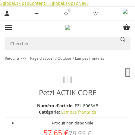
#global.skipToContent#
#global.skipToNav#
0
Liste ist leer
Retour à >>>
Page d'accueil
Outdoor
Lampes frontales
Petzl ACTIK CORE
Numéro d'article:
PZL-E065AB
Catégorie:
Lampes frontales
Produit non disponible
57,65 €
79,95 €