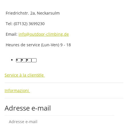
Friedrichstr. 2a, Neckarsulm
Tel: (07132) 3699230
Email:
info@outdoor-climbing.de
Heures de service (Lun-Ven) 9 - 18
facebook
youtube
instagram
tiktok
Service à la clientèle
Informazioni
Adresse e-mail
Insc