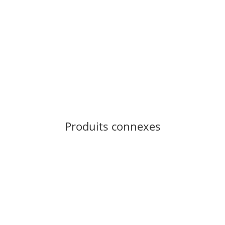
PETZL
Petzl CORE 2
23,55 €
*
1 pièce en stock
D?lai de livraison:
1 - 3 jours d'ouvrages
Other countries
Produits connexes