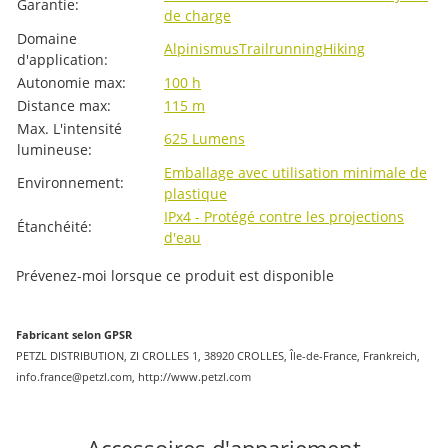
Garantie:
de charge
Domaine
Alpinismus
Trailrunning
Hiking
d'application:
Autonomie max:
100 h
Distance max:
115 m
Max. L'intensité
625 Lumens
lumineuse:
Emballage avec utilisation minimale de
Environnement:
plastique
IPx4 - Protégé contre les projections
Étanchéité:
d'eau
Prévenez-moi lorsque ce produit est disponible
Fabricant selon GPSR
PETZL DISTRIBUTION, ZI CROLLES 1, 38920 CROLLES, Île-de-France, Frankreich,
info.france@petzl.com, http://www.petzl.com
Accessoires d'appariement