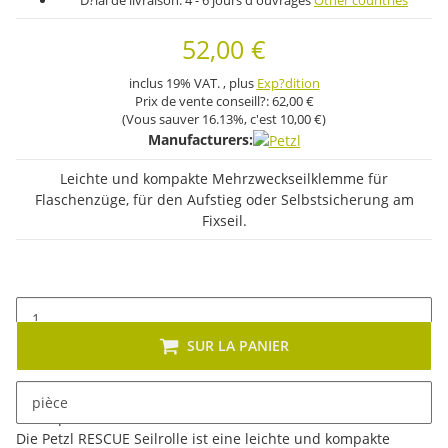
D?lai de livraison:
4 - 6 jours d'ouvrages
Other countries
52,00 €
inclus 19% VAT. , plus
Exp?dition
Prix ​​de vente conseill?:
62,00 €
(Vous sauver
16.13%
, c'est
10,00 €
)
Manufacturers:
Leichte und kompakte Mehrzweckseilklemme für
Flaschenzüge, für den Aufstieg oder Selbstsicherung am
Fixseil.
SUR LA PANIER
pièce
Description
Die Petzl RESCUE Seilrolle ist eine leichte und kompakte