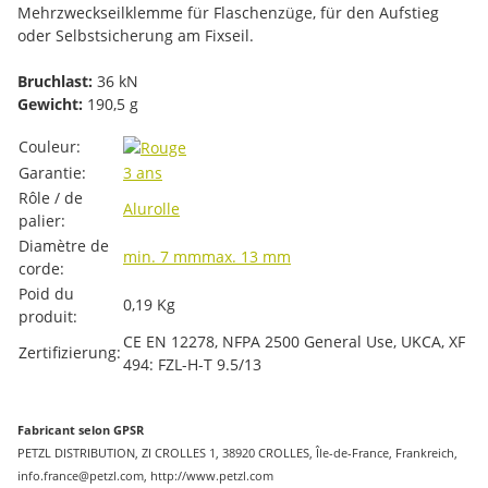
Mehrzweckseilklemme für Flaschenzüge, für den Aufstieg
oder Selbstsicherung am Fixseil.
Bruchlast:
36 kN
Gewicht:
190,5 g
#productDetails.itemInformation#
#productDetails.itemValue#
Couleur:
Garantie:
3 ans
Rôle / de
Alurolle
palier:
Diamètre de
min. 7 mm
max. 13 mm
corde:
Poid du
0,19
Kg
produit:
CE EN 12278, NFPA 2500 General Use, UKCA, XF
Zertifizierung:
494: FZL-H-T 9.5/13
Fabricant selon GPSR
PETZL DISTRIBUTION, ZI CROLLES 1, 38920 CROLLES, Île-de-France, Frankreich,
info.france@petzl.com, http://www.petzl.com