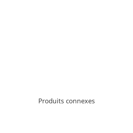
DMM
DMM Dragon Cam Set 2-4
240,30 €
*
2 pack en stock
Produits connexes