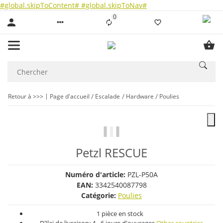
#global.skipToContent#
#global.skipToNav#
0
Liste ist leer
Retour à >>>
Page d'accueil
Escalade
Hardware
Poulies
Petzl RESCUE
Numéro d'article:
PZL-P50A
EAN:
3342540087798
Catégorie:
Poulies
1 pièce en stock