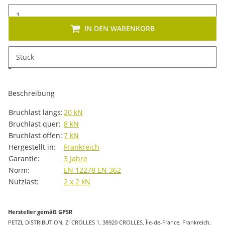
IN DEN WARENKORB
x
Dieses Produkt hat Variationen. Wählen Sie bitte die
Stück
gewünschte Variation aus. Größe, Farbe, ...
Beschreibung
Produkteigenschaft
Wert
Bruchlast längs:
20 kN
Bruchlast quer:
8 kN
Bruchlast offen:
7 kN
Hergestellt in:
Frankreich
Garantie:
3 Jahre
Norm:
EN 12278
EN 362
Nutzlast:
2 x 2 kN
Hersteller gemäß GPSR
PETZL DISTRIBUTION, ZI CROLLES 1, 38920 CROLLES, Île-de-France, Frankreich,