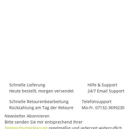
PETZL
Petzl OK
15,30 €
-
19,80 €
*
19 Stück auf Lager
Schnelle Lieferung
Hilfe & Support
Heute bestellt, morgen versendet
24/7 Email Support
Schnelle Retourenbearbeitung
Telefonsupport
Rückzahlung am Tag der Retoure
Mo-Fr. 07132-3699230
Newsletter Abonnieren
Bitte senden Sie mir entsprechend Ihrer
Datenschutzerklärung
regelmäßig und jederzeit widerruflich