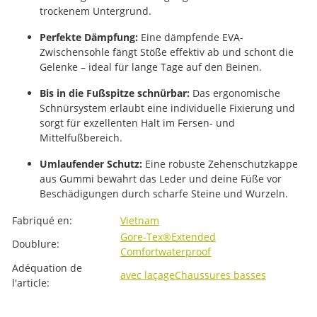
trockenem Untergrund.
Perfekte Dämpfung:
Eine dämpfende EVA-
Zwischensohle fängt Stöße effektiv ab und schont die
Gelenke – ideal für lange Tage auf den Beinen.
Bis in die Fußspitze schnürbar:
Das ergonomische
Schnürsystem erlaubt eine individuelle Fixierung und
sorgt für exzellenten Halt im Fersen- und
Mittelfußbereich.
Umlaufender Schutz:
Eine robuste Zehenschutzkappe
aus Gummi bewahrt das Leder und deine Füße vor
Beschädigungen durch scharfe Steine und Wurzeln.
#productDetails.itemInformation#
#productDetails.itemValue#
Fabriqué en:
Vietnam
Gore-Tex®
Extended
Doublure:
Comfort
waterproof
Adéquation de
avec laçage
Chaussures basses
l'article: