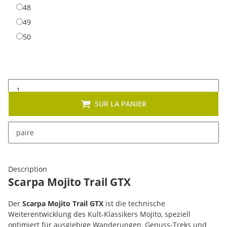
48
48
49
49
50
50
SUR LA PANIER
x
Cet article se décline en plusieurs variantes. Veuillez
paire
sélectionner la variante de votre choix.
Description
Scarpa Mojito Trail GTX
Der
Scarpa Mojito Trail GTX
ist die technische
Weiterentwicklung des Kult-Klassikers Mojito, speziell
optimiert für ausgiebige Wanderungen, Genuss-Treks und