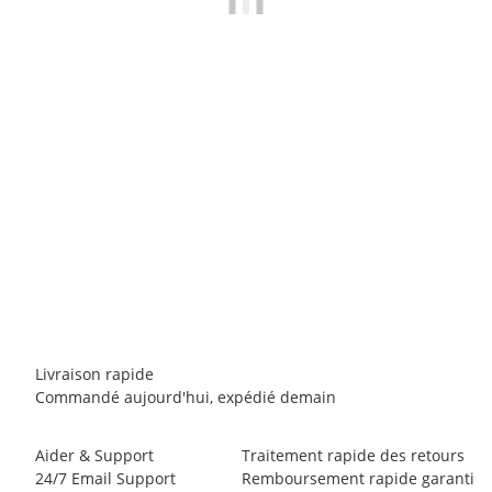
ASOLO
ASOLO Eldo GV MM
169,00 €
*
3 paire en stock
Livraison rapide
Commandé aujourd'hui, expédié demain
Aider & Support
Traitement rapide des retours
24/7 Email Support
Remboursement rapide garanti