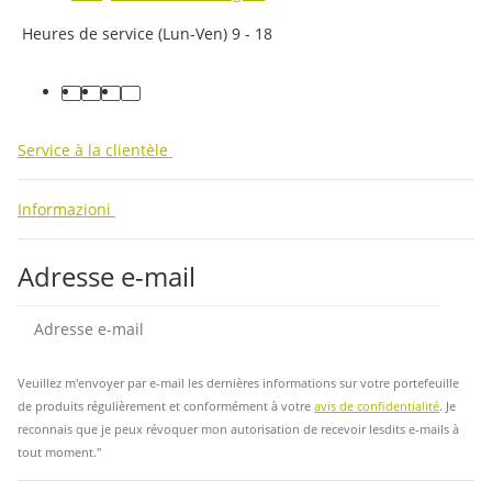
Heures de service (Lun-Ven) 9 - 18
facebook
youtube
instagram
tiktok
Service à la clientèle
Informazioni
Adresse e-mail
Insc
Veuillez m'envoyer par e-mail les dernières informations sur votre portefeuille
de produits régulièrement et conformément à votre
avis de confidentialité
. Je
reconnais que je peux révoquer mon autorisation de recevoir lesdits e-mails à
tout moment."