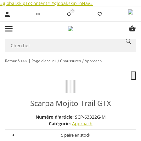
#global.skipToContent#
#global.skipToNav#
0
Liste ist leer
Retour à >>>
Page d'accueil
Chaussures
Approach
Scarpa Mojito Trail GTX
Numéro d'article:
SCP-63322G-M
Catégorie:
Approach
5 paire en stock