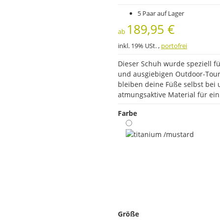
5 Paar auf Lager
189,95 €
ab
inkl. 19% USt. ,
portofrei
Dieser Schuh wurde speziell f
und ausgiebigen Outdoor-Tou
bleiben deine Füße selbst bei
atmungsaktive Material für ein
Farbe
titanium /mustard
Größe