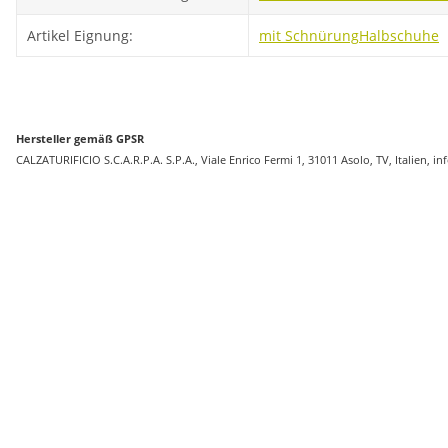
Artikel Eignung:
mit Schnürung
Halbschuhe
Hersteller gemäß GPSR
CALZATURIFICIO S.C.A.R.P.A. S.P.A., Viale Enrico Fermi 1, 31011 Asolo, TV, Italien, i
-11%