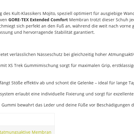
g des Kult-Klassikers Mojito, speziell optimiert für ausgiebige Wa
iven
GORE-TEX Extended Comfort
Membran trotzt dieser Schuh je
hmiegt sich perfekt an den Fuß an, während die weit nach vorne
ssung und hervorragende Stabilität garantiert.
tet verlässlichen Nässeschutz bei gleichzeitig hoher Atmungsakti
 mit XS Trek Gummimischung sorgt für maximalen Grip, erstklassi
gt Stöße effektiv ab und schont die Gelenke – ideal für lange Ta
stem erlaubt eine individuelle Fixierung und sorgt für exzellente
 Gummi bewahrt das Leder und deine Füße vor Beschädigungen du
t
atmungsaktive Membran