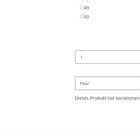
49
49
50
50
Paar
x
Dieses Produkt hat Variationen.