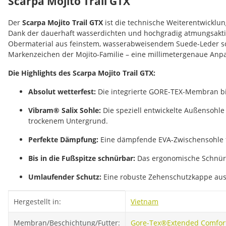
Scarpa Mojito Trail GTX
Der
Scarpa Mojito Trail GTX
ist die technische Weiterentwicklun
Dank der dauerhaft wasserdichten und hochgradig atmungsakt
Obermaterial aus feinstem, wasserabweisendem Suede-Leder sc
Markenzeichen der Mojito-Familie – eine millimetergenaue Anpa
Die Highlights des Scarpa Mojito Trail GTX:
Absolut wetterfest:
Die integrierte GORE-TEX-Membran bie
Vibram® Salix Sohle:
Die speziell entwickelte Außensohle
trockenem Untergrund.
Perfekte Dämpfung:
Eine dämpfende EVA-Zwischensohle fän
Bis in die Fußspitze schnürbar:
Das ergonomische Schnürsy
Umlaufender Schutz:
Eine robuste Zehenschutzkappe aus
Produkteigenschaft
Wert
Hergestellt in:
Vietnam
Membran/Beschichtung/Futter:
Gore-Tex®
Extended Comfor