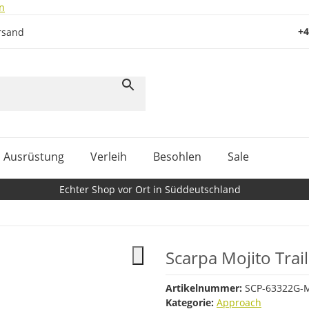
n
+4
rsand
Ausrüstung
Verleih
Besohlen
Sale
Echter Shop vor Ort in Süddeutschland
Scarpa Mojito Trai
Artikelnummer:
SCP-63322G-
Kategorie:
Approach