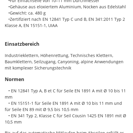
•Für Einfachseile von 10–11 mm Durchmesser
•Gehäuse aus eloxiertem Aluminium, Nocken aus Edelstahl
•Gewicht: ca. 480 g
•Zertifiziert nach EN 12841 Typ C und B, EN 341:2011 Typ 2
Klasse A, EN 15151-1, UIAA
Einsatzbereich
Industrieklettern, Höhenrettung, Technisches Klettern,
Baumklettern, Seilzugang, Canyoning, alpine Anwendungen
mit komplexer Sicherungstechnik
Normen
• EN 12841 Typ A, B et C für Seile EN 1891 A mit Ø 10 bis 11
mm
• EN 15151-1 für Seile EN 1891 A mit Ø 10 bis 11 mm und
für Seile EN 89 mit Ø 9,5 bis 10,5 mm
• EN 341 Typ 2, Klasse C für Seil Cousin 1425 EN 1891 mit Ø
10,5 mm
Bis auf das automatische Mitlaufen beim Abseilen erfüllt es