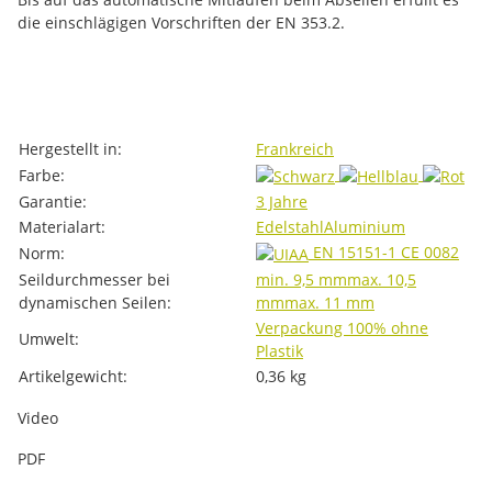
die einschlägigen Vorschriften der EN 353.2.
Produkteigenschaft
Wert
Hergestellt in:
Frankreich
Farbe:
Garantie:
3 Jahre
Materialart:
Edelstahl
Aluminium
EN 15151-1
CE 0082
Norm:
Seildurchmesser bei
min. 9,5 mm
max. 10,5
dynamischen Seilen:
mm
max. 11 mm
Verpackung 100% ohne
Umwelt:
Plastik
Artikelgewicht:
0,36
kg
Video
PDF