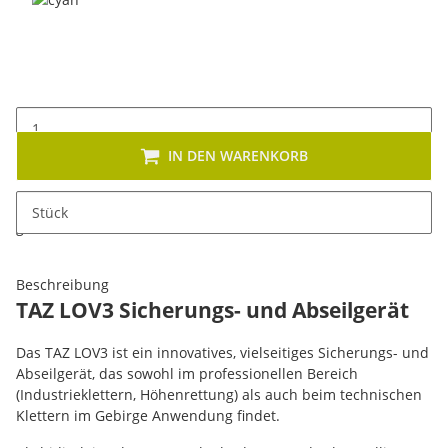
cyan
IN DEN WARENKORB
x
Dieses Produkt hat Variationen. Wählen Sie bitte die
Stück
gewünschte Variation aus. Größe, Farbe, ...
Beschreibung
TAZ LOV3 Sicherungs- und Abseilgerät
Das TAZ LOV3 ist ein innovatives, vielseitiges Sicherungs- und
Abseilgerät, das sowohl im professionellen Bereich
(Industrieklettern, Höhenrettung) als auch beim technischen
Klettern im Gebirge Anwendung findet.