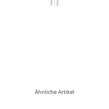
BEAL
Beal Aramide Reepschnur 5,5 mm (Kevlar)
5,30 €
*
0.2 Meter auf Lager
Ähnliche Artikel