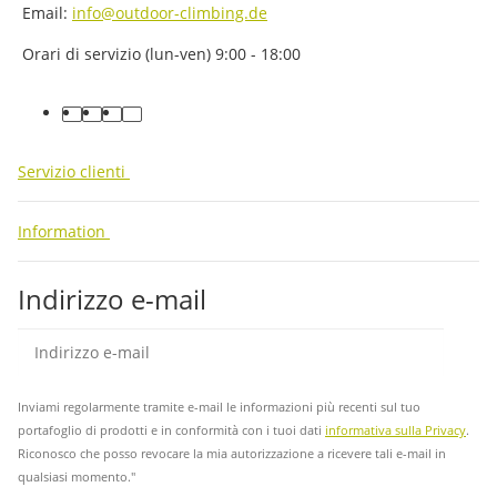
Email:
info@outdoor-climbing.de
Orari di servizio (lun-ven) 9:00 - 18:00
facebook
youtube
instagram
tiktok
Servizio clienti
Information
Indirizzo e-mail
abb
Inviami regolarmente tramite e-mail le informazioni più recenti sul tuo
portafoglio di prodotti e in conformità con i tuoi dati
informativa sulla Privacy
.
Riconosco che posso revocare la mia autorizzazione a ricevere tali e-mail in
qualsiasi momento."