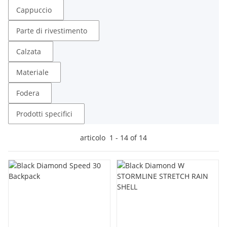
Cappuccio
Parte di rivestimento
Calzata
Materiale
Fodera
Prodotti specifici
articolo
1
-
14
of
14