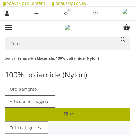
#global.skipToContent#
#global.skipToNav#
0
Liste ist leer
Start
Items with Materiale: 100% poliamide (Nylon)
100% poliamide (Nylon)
Ordinamento
Articolo per pagina
Filtro
Tutti categories