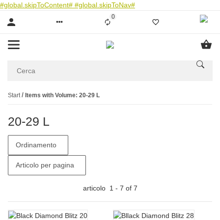
#global.skipToContent#
#global.skipToNav#
0
Liste ist leer
Start
Items with Volume: 20-29 L
20-29 L
Ordinamento
Articolo per pagina
articolo
1
-
7
of
7