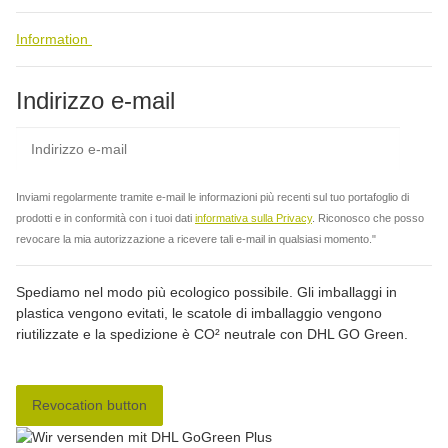
Information
Indirizzo e-mail
abbo
Inviami regolarmente tramite e-mail le informazioni più recenti sul tuo portafoglio di
prodotti e in conformità con i tuoi dati
informativa sulla Privacy
. Riconosco che posso
revocare la mia autorizzazione a ricevere tali e-mail in qualsiasi momento."
Spediamo nel modo più ecologico possibile. Gli imballaggi in
plastica vengono evitati, le scatole di imballaggio vengono
riutilizzate e la spedizione è CO² neutrale con DHL GO Green.
Revocation button