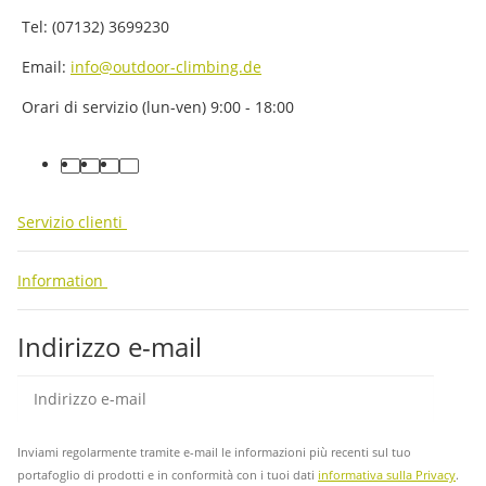
Tel: (07132) 3699230
Email:
info@outdoor-climbing.de
Orari di servizio (lun-ven) 9:00 - 18:00
facebook
youtube
instagram
tiktok
Servizio clienti
Information
Indirizzo e-mail
abb
Inviami regolarmente tramite e-mail le informazioni più recenti sul tuo
portafoglio di prodotti e in conformità con i tuoi dati
informativa sulla Privacy
.