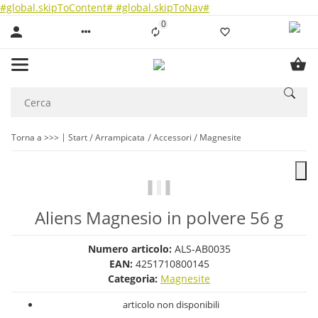
#global.skipToContent#
#global.skipToNav#
0
Liste ist leer
Torna a >>>
Start
Arrampicata
Accessori
Magnesite
Aliens Magnesio in polvere 56 g
Numero articolo:
ALS-AB0035
EAN:
4251710800145
Categoria:
Magnesite
articolo non disponibili