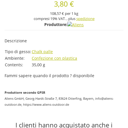
3,80 €
108,57 € per 1 kg
compresi 19% VAT. , plus
spedizione
Produttore:
Descrizione
#productDetails.itemInformation#
#productDetails.itemValue#
Tipo di gesso:
Chalk palle
Ambiente:
Confezione con plastica
Contents:
35,00 g
Fammi sapere quando il prodotto ? disponibile
Produttore secondo GPSR
Aliens GmbH, Georg-Hardt-Straße 7, 83624 Otterfing, Bayern, info@aliens-
outdoor.de, https://www.aliens-outdoor.de
I clienti hanno acquistato anche i