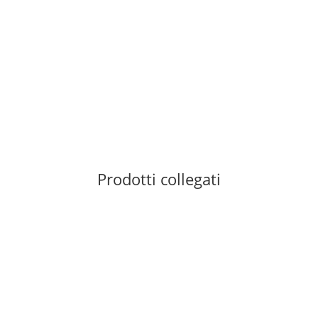
PETZL
Petzl BANDI bright blue
15,00 €
*
1 pezzo disponibile
Prodotti collegati