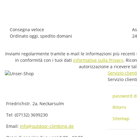
14,95 €
*
1 pezzo disponibile
Consegna veloce
As
Ordinato oggi, spedito domani
24
Inviami regolarmente tramite e-mail le informazioni più recenti s
in conformità con i tuoi dati
informativa sulla Privacy
. Rico
autorizzazione a ricevere ta
Servizio client
Servizio client
password d
Friedrichstr. 2a, Neckarsulm
Ritorni
Tel: (07132) 3699230
Sitemap
Email:
info@outdoor-climbing.de