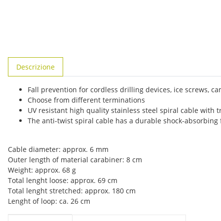
#productDetails.showMoreTabs#
Descrizione
Fall prevention for cordless drilling devices, ice screws,
Choose from different terminations
UV resistant high quality stainless steel spiral cable with
The anti-twist spiral cable has a durable shock-absorbing 
Cable diameter: approx. 6 mm
Outer length of material carabiner: 8 cm
Weight: approx. 68 g
Total lenght loose: approx. 69 cm
Total lenght stretched: approx. 180 cm
Lenght of loop: ca. 26 cm
#productDetails.itemInformation#
#productDetails.itemValue#