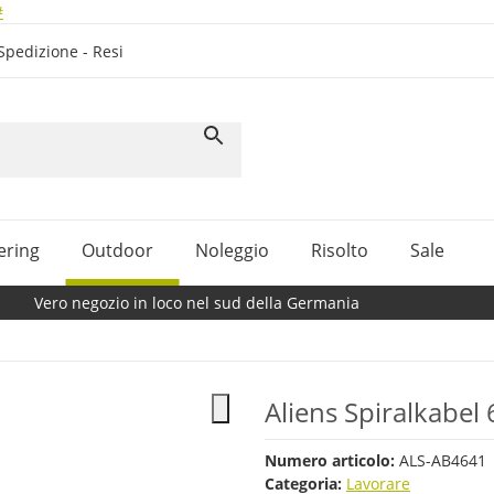
#
Spedizione - Resi
ering
Outdoor
Noleggio
Risolto
Sale
Vero negozio in loco nel sud della Germania
Aliens Spiralkabel
Numero articolo:
ALS-AB4641
Categoria:
Lavorare