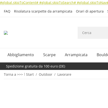
#global.skipToContent#
#global.skipToSearch#
#global.skipToNav
FAQ
Risolatura scarpette da arrampicata
Orari di apertura
Abbigliamento
Scarpe
Arrampicata
Bould
Spedizione gratuita da 100 euro (DE)
Torna a >>>
Start
Outdoor
Lavorare