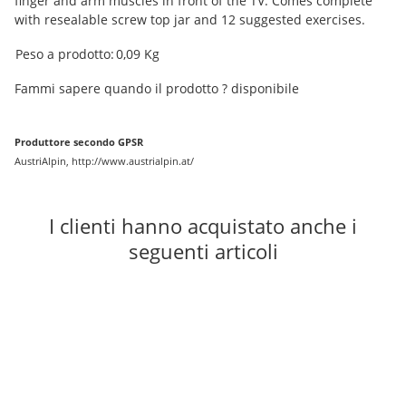
finger and arm muscles in front of the TV. Comes complete
with resealable screw top jar and 12 suggested exercises.
#productDetails.itemInformation#
#productDetails.itemValue#
Peso a prodotto:
0,09
Kg
Fammi sapere quando il prodotto ? disponibile
Produttore secondo GPSR
AustriAlpin, http://www.austrialpin.at/
I clienti hanno acquistato anche i
seguenti articoli