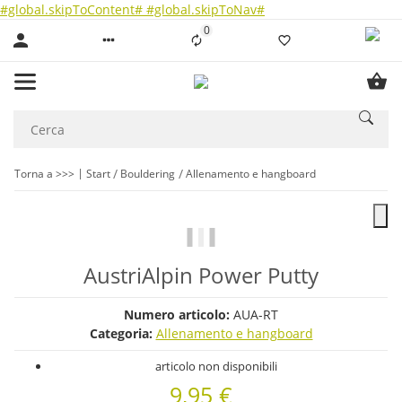
#global.skipToContent#
#global.skipToNav#
0
Liste ist leer
Torna a >>>
Start
Bouldering
Allenamento e hangboard
AustriAlpin Power Putty
Numero articolo:
AUA-RT
Categoria:
Allenamento e hangboard
articolo non disponibili
9,95 €