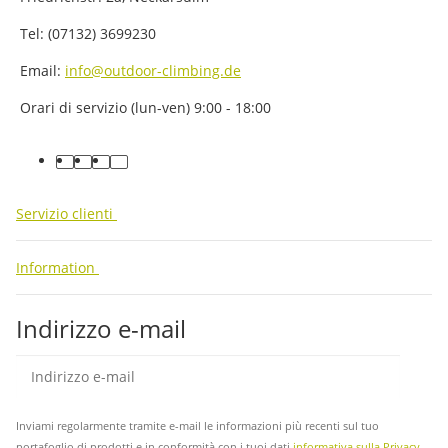
Tel: (07132) 3699230
Email:
info@outdoor-climbing.de
Orari di servizio (lun-ven) 9:00 - 18:00
facebook
youtube
instagram
tiktok
Servizio clienti
Information
Indirizzo e-mail
abb
Inviami regolarmente tramite e-mail le informazioni più recenti sul tuo
portafoglio di prodotti e in conformità con i tuoi dati
informativa sulla Privacy
.