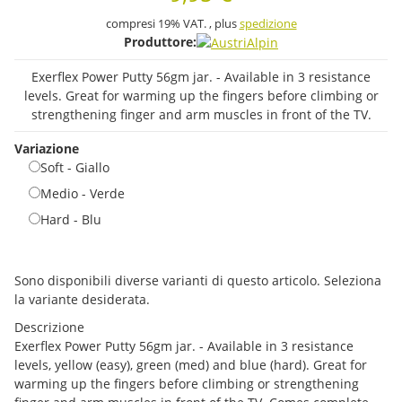
compresi 19% VAT. , plus
spedizione
Produttore:
Exerflex Power Putty 56gm jar. - Available in 3 resistance
levels. Great for warming up the fingers before climbing or
strengthening finger and arm muscles in front of the TV.
Variazione
Soft - Giallo
Soft - Giallo
Medio - Verde
Medio - Verde
Hard - Blu
Hard - Blu
x
Sono disponibili diverse varianti di questo articolo. Seleziona
la variante desiderata.
Descrizione
Exerflex Power Putty 56gm jar. - Available in 3 resistance
levels, yellow (easy), green (med) and blue (hard). Great for
warming up the fingers before climbing or strengthening