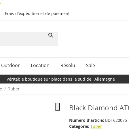
#
s
Frais d'expédition et de paiement
Outdoor
Location
Résolu
Sale
Véritable boutique sur place dans le sud de l'Allemagne
e
Tuber
Black Diamond AT
Numéro d'article:
BDI-620075
Catégorie:
Tuber