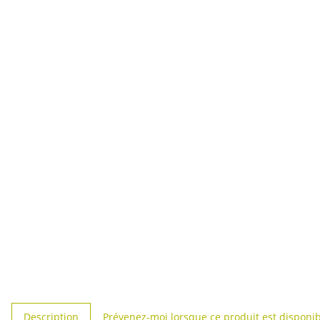
#productDetails.showMoreTabs#
Description
Prévenez-moi lorsque ce produit est disponi