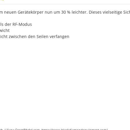
 neuen Gerätekörper nun um 30 % leichter. Dieses vielseitige Si
als der RF-Modus
wicht
nicht zwischen den Seilen verfangen
eich, Liliana.Frost@bdel.com, https://www.blackdiamondequipment.com/