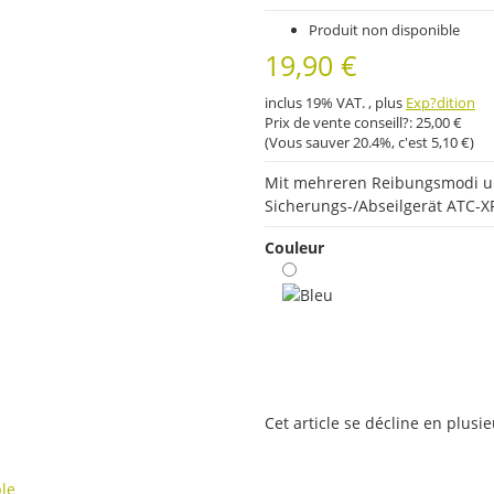
Produit non disponible
19,90 €
inclus 19% VAT. , plus
Exp?dition
Prix ​​de vente conseill?:
25,00 €
(Vous sauver
20.4%
, c'est
5,10 €
)
Mit mehreren Reibungsmodi und
Sicherungs-/Abseilgerät ATC-XP 
Couleur
Bleu
x
Cet article se décline en plusie
ble