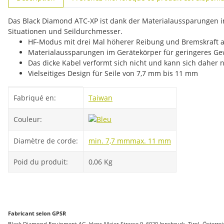
Das Black Diamond ATC-XP ist dank der Materialaussparungen im
Situationen und Seildurchmesser.
HF-Modus mit drei Mal höherer Reibung und Bremskraft 
Materialaussparungen im Gerätekörper für geringeres Ge
Das dicke Kabel verformt sich nicht und kann sich daher 
Vielseitiges Design für Seile von 7,7 mm bis 11 mm
#productDetails.itemInformation#
#productDetails.itemValue#
Fabriqué en:
Taiwan
Couleur:
Diamètre de corde:
min. 7,7 mm
max. 11 mm
Poid du produit:
0,06
Kg
Fabricant selon GPSR
Black Diamond Equipment AG, Hans-Maier-Strasse 9, 6020 Innsbruck, Tirol, Österr