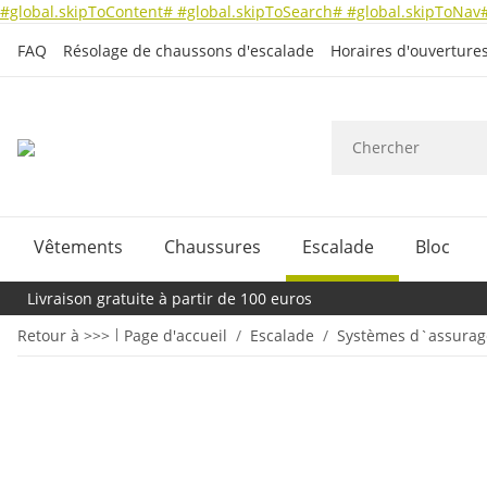
#global.skipToContent#
#global.skipToSearch#
#global.skipToNav
FAQ
Résolage de chaussons d'escalade
Horaires d'ouverture
Vêtements
Chaussures
Escalade
Bloc
Livraison gratuite à partir de 100 euros
Retour à >>>
Page d'accueil
Escalade
Systèmes d`assurag