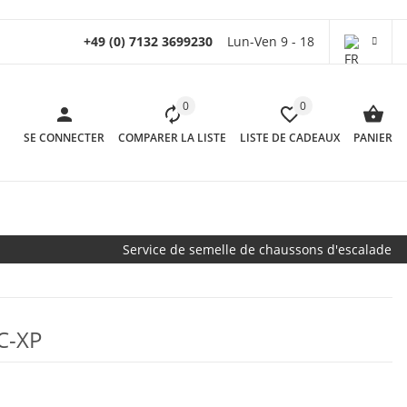
+49 (0) 7132 3699230
Lun-Ven 9 - 18
0
0
SE CONNECTER
COMPARER LA LISTE
LISTE DE CADEAUX
PANIER
Service de semelle de chaussons d'escalade
C-XP