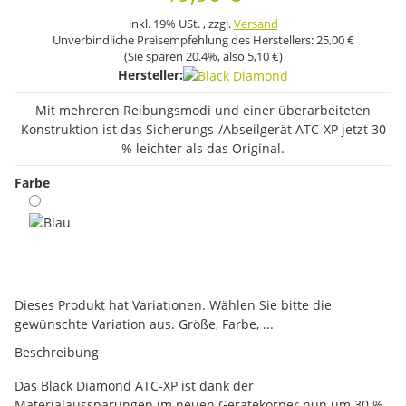
inkl. 19% USt. , zzgl.
Versand
Unverbindliche Preisempfehlung des Herstellers:
25,00 €
(Sie sparen
20.4%
, also
5,10 €
)
Hersteller:
Mit mehreren Reibungsmodi und einer überarbeiteten
Konstruktion ist das Sicherungs-/Abseilgerät ATC-XP jetzt 30
% leichter als das Original.
Farbe
Blau
x
Dieses Produkt hat Variationen. Wählen Sie bitte die
gewünschte Variation aus. Größe, Farbe, ...
Beschreibung
Das Black Diamond ATC-XP ist dank der
Materialaussparungen im neuen Gerätekörper nun um 30 %