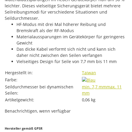
leichter. Dieses vielseitige Sicherungsgerät bietet mehrere
Seilreibungsmodi für verschiedene Situationen und
Seildurchmesser.
HF-Modus mit drei Mal höherer Reibung und
Bremskraft als der RF-Modus
Materialaussparungen im Gerätekörper für geringeres
Gewicht
Das dicke Kabel verformt sich nicht und kann sich
daher nicht zwischen den Seilen verfangen
Vielseitiges Design für Seile von 7,7 mm bis 11 mm
Produkteigenschaft
Wert
Hergestellt in:
Taiwan
Farbe:
Seildurchmesser bei dynamischen
min. 7,7 mm
max. 11
Seilen:
mm
Artikelgewicht:
0,06
kg
Benachrichtigen, wenn verfügbar
Hersteller gemäß GPSR