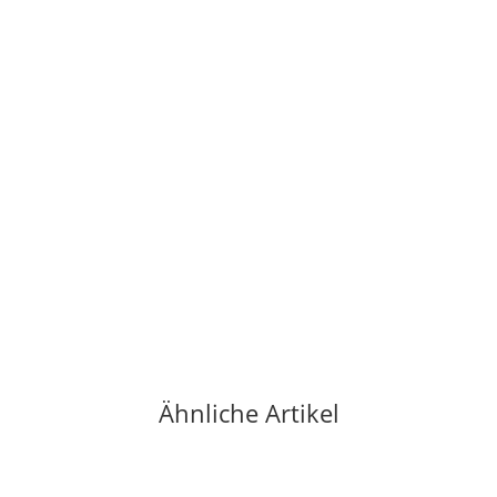
TENDON
Tendon Reepschnur 6 mm Rot
1,10 €
*
69 Meter auf Lager
Lieferzeit:
1 - 3 Werktage
(DE - Ausland abweichend)
Ähnliche Artikel