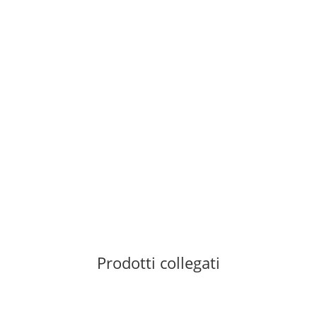
BLACK DIAMOND
Black Diamond GridLock Screwgate CARABINER
14,95 €
*
21 pezzo disponibile
Tempi di spedizione:
1 - 3 giorni feriali
Other countries
Prodotti collegati