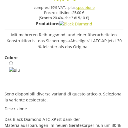
compresi 19% VAT. , plus
spedizione
Prezzo di listino:
25,00 €
(Sconto
20.4%
, che ? di
5,10 €
)
Produttore:
Mit mehreren Reibungsmodi und einer überarbeiteten
Konstruktion ist das Sicherungs-/Abseilgerät ATC-XP jetzt 30
% leichter als das Original.
Colore
Blu
x
Sono disponibili diverse varianti di questo articolo. Seleziona
la variante desiderata.
Descrizione
Das Black Diamond ATC-XP ist dank der
Materialaussparungen im neuen Gerätekörper nun um 30 %