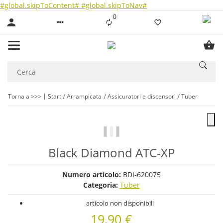
#global.skipToContent#
#global.skipToNav#
0
Liste ist leer
Torna a >>>
Start
Arrampicata
Assicuratori e discensori
Tuber
Black Diamond ATC-XP
Numero articolo:
BDI-620075
Categoria:
Tuber
articolo non disponibili
19,90 €