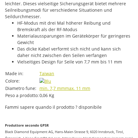
leichter. Dieses vielseitige Sicherungsgerät bietet mehrere
Seilreibungsmodi für verschiedene Situationen und
Seildurchmesser.
HF-Modus mit drei Mal höherer Reibung und
Bremskraft als der RF-Modus
Materialaussparungen im Gerätekörper für geringeres
Gewicht
Das dicke Kabel verformt sich nicht und kann sich
daher nicht zwischen den Seilen verfangen
Vielseitiges Design für Seile von 7,7 mm bis 11 mm
#productDetails.itemInformation#
#productDetails.itemValue#
Made in:
Taiwan
Colore:
Diametro fune:
min. 7,7 mm
max. 11 mm
Peso a prodotto:
0,06
Kg
Fammi sapere quando il prodotto ? disponibile
Produttore secondo GPSR
Black Diamond Equipment AG, Hans-Maier-Strasse 9, 6020 Innsbruck, Tirol,