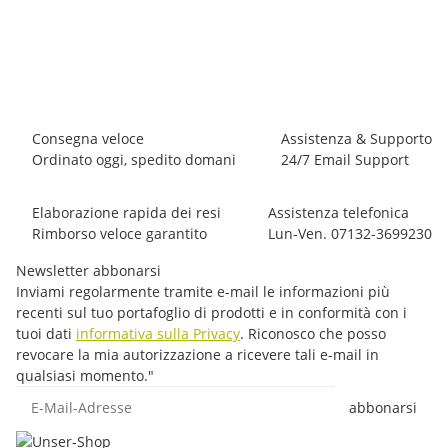
Black Diamond ATC-Guide Belay Device Black
29,70 €
*
articolo non disponibili
Consegna veloce
Assistenza & Supporto
Ordinato oggi, spedito domani
24/7 Email Support
Elaborazione rapida dei resi
Assistenza telefonica
Rimborso veloce garantito
Lun-Ven. 07132-3699230
Newsletter abbonarsi
Inviami regolarmente tramite e-mail le informazioni più
recenti sul tuo portafoglio di prodotti e in conformità con i
tuoi dati
informativa sulla Privacy
. Riconosco che posso
revocare la mia autorizzazione a ricevere tali e-mail in
qualsiasi momento."
E-Mail-Adresse
abbonarsi