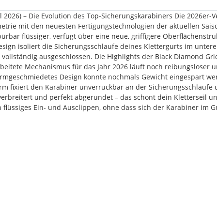
26) – Die Evolution des Top-Sicherungskarabiners Die 2026er-Ver
trie mit den neuesten Fertigungstechnologien der aktuellen Sais
spürbar flüssiger, verfügt über eine neue, griffigere Oberflächenst
gn isoliert die Sicherungsschlaufe deines Klettergurts im untere
 vollständig ausgeschlossen. Die Highlights der Black Diamond Gri
arbeitete Mechanismus für das Jahr 2026 läuft noch reibungsloser 
, warmgeschmiedetes Design konnte nochmals Gewicht eingespart we
rm fixiert den Karabiner unverrückbar an der Sicherungsschlaufe 
verbreitert und perfekt abgerundet – das schont dein Kletterseil u
n flüssiges Ein- und Ausclippen, ohne dass sich der Karabiner im G