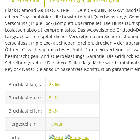
Beschreibung
Benachrichtigen, wenn verfügbar
Black Diamond GRIDLOCK TRIPLE LOCK CARABINER GRAY (Modell 20
edlem Gray kombiniert die bewährte Anti-Querbelastungs-Geome
Verschluss (Triple Lock) komplett überarbeitet: Die Hülse läuft 
Loslassen absolut kompromisslos. Das wegweisende GridLock-Desi
Längsachse – ein gefährliches Verdrehen beim Sichern ist damit
Verschluss (Triple Lock): Schieben, drehen, drücken – der über
Öffnen. Gewichtsoptimiertes H-Profil: Durch ein verfeinertes
beeinträchtigen. Anti-Querbelastungs-Garantie: Die GridLock-Fo
Seilreibungsradius: Die obere Seilauflagefläche wurde minimal 
Keylock-Nase: Die absolut hakenfreie Konstruktion garantiert ei
Produkteigenschaft
Wert
Bruchlast längs:
26 kN
Bruchlast quer:
8 kN
Bruchlast offen:
8 kN
Hergestellt in:
Taiwan
Farbe: