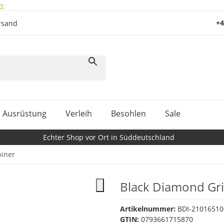
n
+4
rsand
Ausrüstung
Verleih
Besohlen
Sale
Echter Shop vor Ort in Süddeutschland
iner
Black Diamond Gri
Artikelnummer:
BDI-21016510
GTIN:
0793661715870