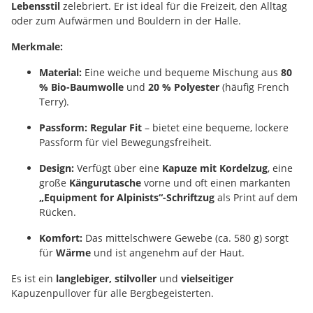
Lebensstil
zelebriert. Er ist ideal für die Freizeit, den Alltag
oder zum Aufwärmen und Bouldern in der Halle.
Merkmale:
Material:
Eine weiche und bequeme Mischung aus
80
% Bio-Baumwolle
und
20 % Polyester
(häufig French
Terry).
Passform:
Regular Fit
– bietet eine bequeme, lockere
Passform für viel Bewegungsfreiheit.
Design:
Verfügt über eine
Kapuze mit Kordelzug
, eine
große
Kängurutasche
vorne und oft einen markanten
„Equipment for Alpinists“-Schriftzug
als Print auf dem
Rücken.
Komfort:
Das mittelschwere Gewebe (ca. 580 g) sorgt
für
Wärme
und ist angenehm auf der Haut.
Es ist ein
langlebiger, stilvoller
und
vielseitiger
Kapuzenpullover für alle Bergbegeisterten.