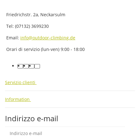
Friedrichstr. 2a, Neckarsulm
Tel: (07132) 3699230
Email:
info@outdoor-climbing.de
Orari di servizio (lun-ven) 9:00 - 18:00
facebook
youtube
instagram
tiktok
Servizio clienti
Information
Indirizzo e-mail
abb