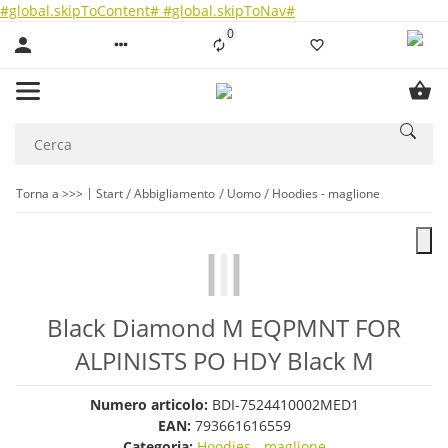
#global.skipToContent#
#global.skipToNav#
0
Liste ist leer
Torna a >>>
Start
Abbigliamento
Uomo
Hoodies - maglione
Black Diamond M EQPMNT FOR
ALPINISTS PO HDY Black M
Numero articolo:
BDI-7524410002MED1
EAN:
793661616559
Categoria:
Hoodies - maglione