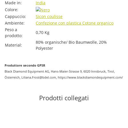
#productDetails.itemInformation#
#productDetails.itemValue#
Made in:
India
Colore:
Cappuccio:
Si
con coulisse
Ambiente:
Confezione con plastica
Cotone organico
Peso a
0,70
Kg
prodotto:
80% organische/ Bio Baumwolle, 20%
Material:
Polyester
Produttore secondo GPSR
Black Diamond Equipment AG, Hans-Maier-Strasse 9, 6020 Innsbruck, Tirol,
Österreich, Liliana.Frost@bdel.com, https://www.blackdiamondequipment.com/
Prodotti collegati