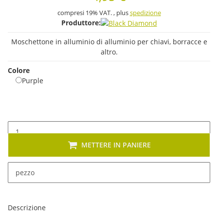
compresi 19% VAT. , plus
spedizione
Produttore:
Moschettone in alluminio di alluminio per chiavi, borracce e
altro.
Colore
Purple
Purple
METTERE IN PANIERE
x
Sono disponibili diverse varianti di questo articolo. Seleziona
pezzo
la variante desiderata.
Descrizione