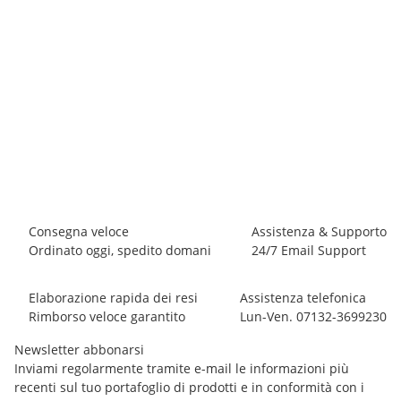
BLACK DIAMOND
Black Diamond LITEWIRE CARABINER
8,10 €
*
31 pezzo disponibile
Consegna veloce
Assistenza & Supporto
Ordinato oggi, spedito domani
24/7 Email Support
Elaborazione rapida dei resi
Assistenza telefonica
Rimborso veloce garantito
Lun-Ven. 07132-3699230
Newsletter abbonarsi
Inviami regolarmente tramite e-mail le informazioni più
recenti sul tuo portafoglio di prodotti e in conformità con i