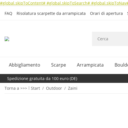
#global.skipToContent#
#global.skipToSearch#
#global.skipToNav
FAQ
Risolatura scarpette da arrampicata
Orari di apertura
Abbigliamento
Scarpe
Arrampicata
Bould
Spedizione gratuita da 100 euro (DE)
Torna a >>>
Start
Outdoor
Zaini