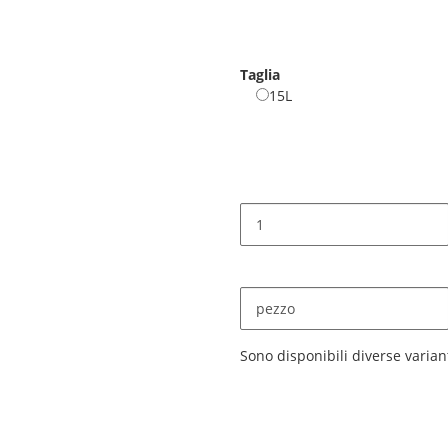
Desert Sage
Taglia
15L
15L
pezzo
x
Sono disponibili diverse variant