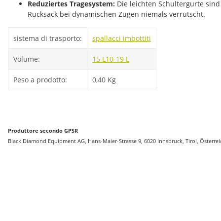
Reduziertes Tragesystem:
Die leichten Schultergurte sin
Rucksack bei dynamischen Zügen niemals verrutscht.
#productDetails.itemInformation#
#productDetails.itemValue#
sistema di trasporto:
spallacci imbottiti
Volume:
15 L
10-19 L
Peso a prodotto:
0,40
Kg
Produttore secondo GPSR
Black Diamond Equipment AG, Hans-Maier-Strasse 9, 6020 Innsbruck, Tirol, Österr