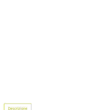
#productDetails.showMoreTabs#
Descrizione