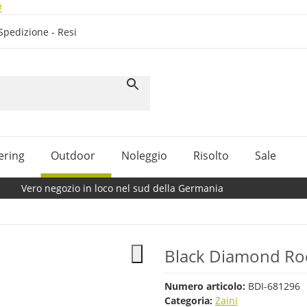
#
Spedizione - Resi
ering
Outdoor
Noleggio
Risolto
Sale
Vero negozio in loco nel sud della Germania
Black Diamond Roc
Numero articolo:
BDI-681296
Categoria:
Zaini