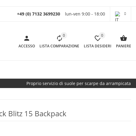
+49 (0) 7132 3699230
lun-ven 9:00 - 18:00
0
0
ACCESSO
LISTA COMPARAZIONE
LISTA DESIDERI
PANIERE
Proprio servizio di suole per scarpe da arrampicata
k Blitz 15 Backpack