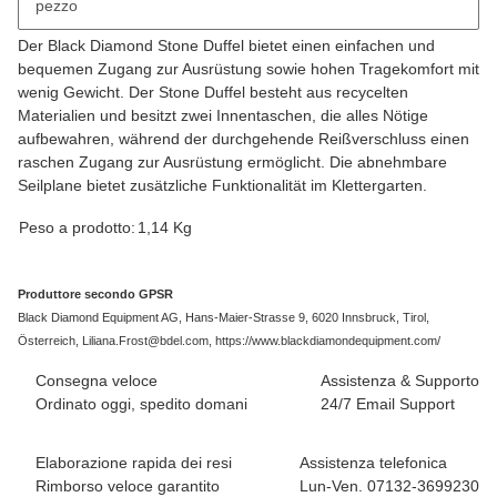
pezzo
Descrizione
Der Black Diamond Stone Duffel bietet einen einfachen und
bequemen Zugang zur Ausrüstung sowie hohen Tragekomfort mit
wenig Gewicht. Der Stone Duffel besteht aus recycelten
Materialien und besitzt zwei Innentaschen, die alles Nötige
aufbewahren, während der durchgehende Reißverschluss einen
raschen Zugang zur Ausrüstung ermöglicht. Die abnehmbare
Seilplane bietet zusätzliche Funktionalität im Klettergarten.
#productDetails.itemInformation#
#productDetails.itemValue#
Peso a prodotto:
1,14
Kg
Produttore secondo GPSR
Black Diamond Equipment AG, Hans-Maier-Strasse 9, 6020 Innsbruck, Tirol,
Österreich, Liliana.Frost@bdel.com, https://www.blackdiamondequipment.com/
Consegna veloce
Assistenza & Supporto
Ordinato oggi, spedito domani
24/7 Email Support
Elaborazione rapida dei resi
Assistenza telefonica
Rimborso veloce garantito
Lun-Ven. 07132-3699230