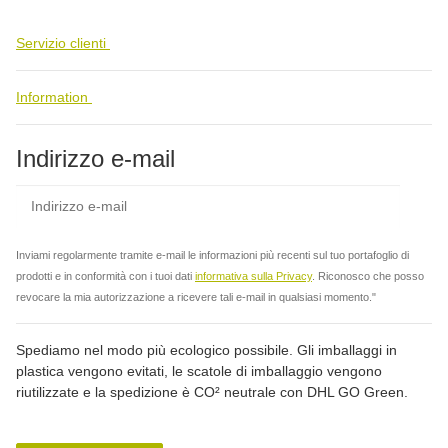
Servizio clienti
Information
Indirizzo e-mail
abbo
Inviami regolarmente tramite e-mail le informazioni più recenti sul tuo portafoglio di
prodotti e in conformità con i tuoi dati
informativa sulla Privacy
. Riconosco che posso
revocare la mia autorizzazione a ricevere tali e-mail in qualsiasi momento."
Spediamo nel modo più ecologico possibile. Gli imballaggi in
plastica vengono evitati, le scatole di imballaggio vengono
riutilizzate e la spedizione è CO² neutrale con DHL GO Green.