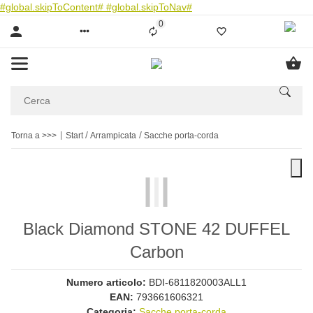
#global.skipToContent#
#global.skipToNav#
0
Liste ist leer
Torna a >>>
Start
Arrampicata
Sacche porta-corda
Black Diamond STONE 42 DUFFEL
Carbon
Numero articolo:
BDI-6811820003ALL1
EAN:
793661606321
Categoria:
Sacche porta-corda