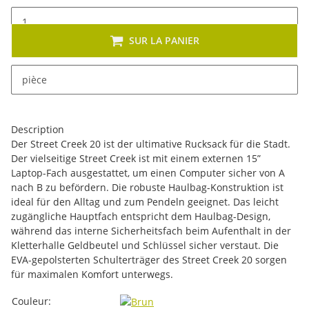
SUR LA PANIER
x
Cet article se décline en plusieurs variantes. Veuillez
pièce
sélectionner la variante de votre choix.
Description
Der Street Creek 20 ist der ultimative Rucksack für die Stadt.
Der vielseitige Street Creek ist mit einem externen 15”
Laptop-Fach ausgestattet, um einen Computer sicher von A
nach B zu befördern. Die robuste Haulbag-Konstruktion ist
ideal für den Alltag und zum Pendeln geeignet. Das leicht
zugängliche Hauptfach entspricht dem Haulbag-Design,
während das interne Sicherheitsfach beim Aufenthalt in der
Kletterhalle Geldbeutel und Schlüssel sicher verstaut. Die
EVA-gepolsterten Schulterträger des Street Creek 20 sorgen
für maximalen Komfort unterwegs.
#productDetails.itemInformation#
#productDetails.itemValue#
Couleur: