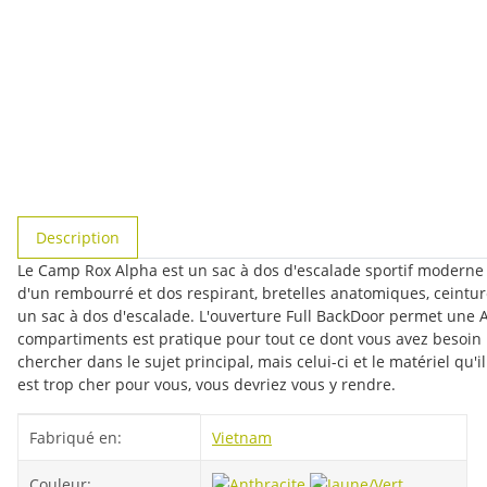
#productDetails.showMoreTabs#
Description
Le Camp Rox Alpha est un sac à dos d'escalade sportif moderne
d'un rembourré et dos respirant, bretelles anatomiques, ceintur
un sac à dos d'escalade. L'ouverture Full BackDoor permet une 
compartiments est pratique pour tout ce dont vous avez besoin
chercher dans le sujet principal, mais celui-ci et le matériel 
est trop cher pour vous, vous devriez vous y rendre.
#productDetails.itemInformation#
#productDetails.itemValue#
Fabriqué en:
Vietnam
Couleur: