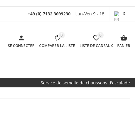
+49 (0) 7132 3699230
Lun-Ven 9 - 18
0
0
SE CONNECTER
COMPARER LA LISTE
LISTE DE CADEAUX
PANIER
Service de semelle de chaussons d'escalade