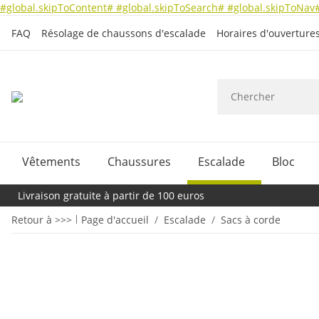
#global.skipToContent#
#global.skipToSearch#
#global.skipToNav
FAQ
Résolage de chaussons d'escalade
Horaires d'ouverture
Vêtements
Chaussures
Escalade
Bloc
Livraison gratuite à partir de 100 euros
Retour à >>>
Page d'accueil
Escalade
Sacs à corde