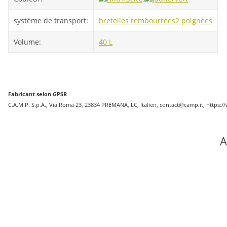
système de transport:
bretelles rembourrées
2 poignées
Volume:
40 L
Fabricant selon GPSR
C.A.M.P. S.p.A., Via Roma 23, 23834 PREMANA, LC, Italien, contact@camp.it, https:
A