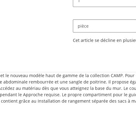
pièce
x
Cet article se décline en plusie
 et le nouveau modèle haut de gamme de la collection CAMP. Pour
e abdominale rembourrée et une sangle de poitrine. Il propose égal
Accédez au matériau dès que vous atteignez la base du mur. Le couv
 pendant le Approche requise. Le propre compartiment pour le gu
qu'il contient grâce au Installation de rangement séparée des sacs 