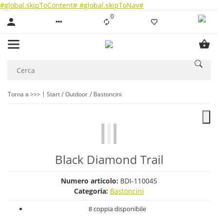
#global.skipToContent#
#global.skipToNav#
0
Liste ist leer
Torna a >>>
Start
Outdoor
Bastoncini
Black Diamond Trail
Numero articolo:
BDI-110045
Categoria:
Bastoncini
8 coppia disponibile