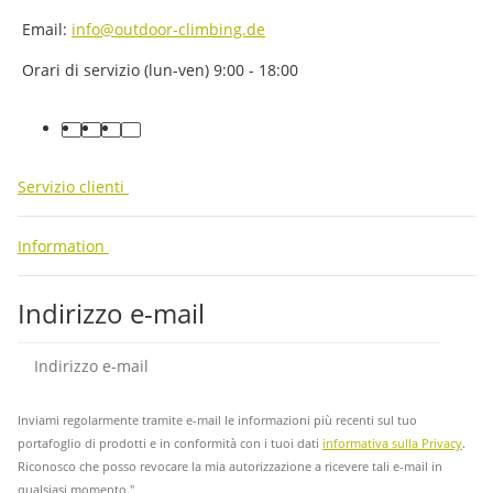
Email:
info@outdoor-climbing.de
Orari di servizio (lun-ven) 9:00 - 18:00
facebook
youtube
instagram
tiktok
Servizio clienti
Information
Indirizzo e-mail
abb
Inviami regolarmente tramite e-mail le informazioni più recenti sul tuo
portafoglio di prodotti e in conformità con i tuoi dati
informativa sulla Privacy
.
Riconosco che posso revocare la mia autorizzazione a ricevere tali e-mail in
qualsiasi momento."