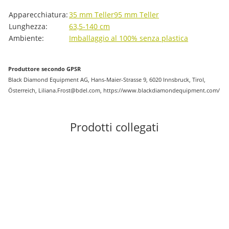
#productDetails.itemInformation#
#productDetails.itemValue#
Apparecchiatura:
35 mm Teller
95 mm Teller
Lunghezza:
63,5-140 cm
Ambiente:
Imballaggio al 100% senza plastica
Produttore secondo GPSR
Black Diamond Equipment AG, Hans-Maier-Strasse 9, 6020 Innsbruck, Tirol,
Österreich, Liliana.Frost@bdel.com, https://www.blackdiamondequipment.com/
Prodotti collegati