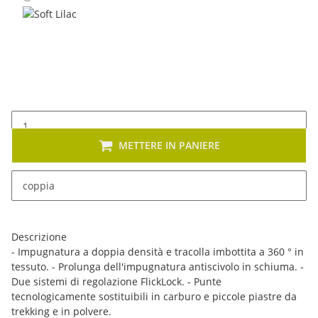
Soft Lilac
METTERE IN PANIERE
x
Sono disponibili diverse varianti di questo articolo. Seleziona
coppia
la variante desiderata.
Descrizione
- Impugnatura a doppia densità e tracolla imbottita a 360 ° in
tessuto. - Prolunga dell'impugnatura antiscivolo in schiuma. -
Due sistemi di regolazione FlickLock. - Punte
tecnologicamente sostituibili in carburo e piccole piastre da
trekking e in polvere.