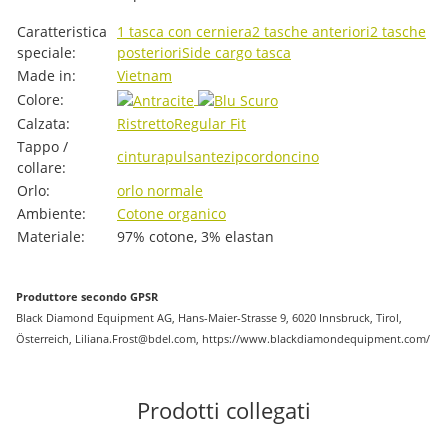
#productDetails.itemInformation#
#productDetails.itemValue#
Caratteristica
1 tasca con cerniera
2 tasche anteriori
2 tasche
speciale:
posteriori
Side cargo tasca
Made in:
Vietnam
Colore:
Calzata:
Ristretto
Regular Fit
Tappo /
cintura
pulsante
zip
cordoncino
collare:
Orlo:
orlo normale
Ambiente:
Cotone organico
Materiale:
97% cotone, 3% elastan
Produttore secondo GPSR
Black Diamond Equipment AG, Hans-Maier-Strasse 9, 6020 Innsbruck, Tirol,
Österreich, Liliana.Frost@bdel.com, https://www.blackdiamondequipment.com/
Prodotti collegati