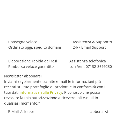
LA SPORTIVA
La Sportiva Bolt Pant M
65,00 €
*
6 pezzo disponibile
Consegna veloce
Assistenza & Supporto
Ordinato oggi, spedito domani
24/7 Email Support
Elaborazione rapida dei resi
Assistenza telefonica
Rimborso veloce garantito
Lun-Ven. 07132-3699230
Newsletter abbonarsi
Inviami regolarmente tramite e-mail le informazioni più
recenti sul tuo portafoglio di prodotti e in conformità con i
tuoi dati
informativa sulla Privacy
. Riconosco che posso
revocare la mia autorizzazione a ricevere tali e-mail in
qualsiasi momento."
E-Mail-Adresse
abbonarsi