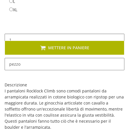
L
L
XL
XL
METTERE IN PANIERE
x
Sono disponibili diverse varianti di questo articolo. Seleziona
pezzo
la variante desiderata.
Descrizione
I pantaloni Rocklock Climb sono comodi pantaloni da
arrampicata realizzati in cotone biologico con ripstop per una
maggiore durata. Le ginocchia articolate con cavallo a
soffietto offrono un'eccezionale libertà di movimento, mentre
l'elastico in vita con coulisse assicura la giusta vestibilità.
Questi pantaloni fanno tutto ciò che è necessario per il
boulder e l'arrampicata.