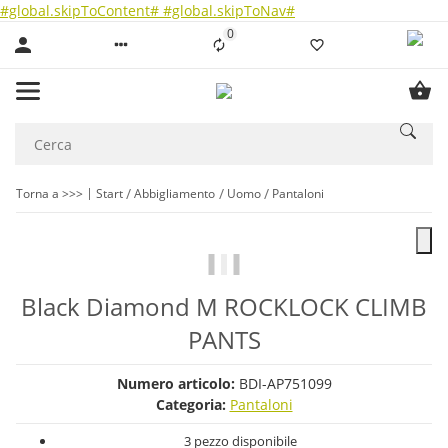
#global.skipToContent#
#global.skipToNav#
0
Liste ist leer
Torna a >>>
Start
Abbigliamento
Uomo
Pantaloni
Black Diamond M ROCKLOCK CLIMB
PANTS
Numero articolo:
BDI-AP751099
Categoria:
Pantaloni
3 pezzo disponibile