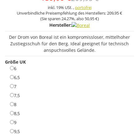
inkl. 19% USt. ,
portofrei
Unverbindliche Preisempfehlung des Herstellers:
209,95 €
(Sie sparen
24.27%
, also
50,95 €
)
Hersteller:
Der Drom von Boreal ist ein kompromissloser, mittelhoher
Zustiegsschuh für den Berg. Ideal geeignet für technisch
anspuchsvolles Gelände.
Größe UK
6
6
6,5
6,5
7
7
7,5
7,5
8
8
8,5
8,5
9
9
9,5
9,5