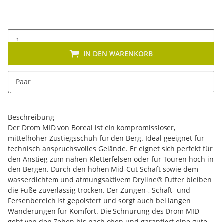
IN DEN WARENKORB
x
Dieses Produkt hat Variationen. Wählen Sie bitte die
Paar
gewünschte Variation aus. Größe, Farbe, ...
Beschreibung
Der Drom MID von Boreal ist ein kompromissloser,
mittelhoher Zustiegsschuh für den Berg. Ideal geeignet für
technisch anspruchsvolles Gelände. Er eignet sich perfekt für
den Anstieg zum nahen Kletterfelsen oder für Touren hoch in
den Bergen. Durch den hohen Mid-Cut Schaft sowie dem
wasserdichtem und atmungsaktivem Dryline® Futter bleiben
die Füße zuverlässig trocken. Der Zungen-, Schaft- und
Fersenbereich ist gepolstert und sorgt auch bei langen
Wanderungen für Komfort. Die Schnürung des Drom MID
geht von den Zehen bis nach oben und garantiert eine gute