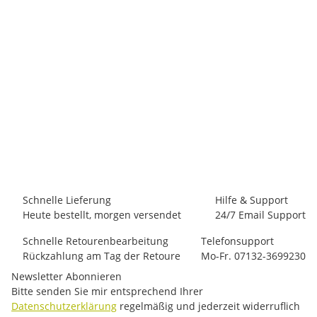
BOREAL
Boreal Drom Graphite
143,00 €
*
26 Paar auf Lager
Schnelle Lieferung
Hilfe & Support
Heute bestellt, morgen versendet
24/7 Email Support
Schnelle Retourenbearbeitung
Telefonsupport
Rückzahlung am Tag der Retoure
Mo-Fr. 07132-3699230
Newsletter Abonnieren
Bitte senden Sie mir entsprechend Ihrer
Datenschutzerklärung
regelmäßig und jederzeit widerruflich