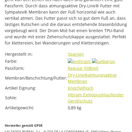
Passform. Durch dass atmungsaktive Dry-Line® Futter mit
Sympatex® Membran kann der Fuß horizontal wie auch
vertikal atmen. Das Futter passt sich so gut dem Fuß an, dass
lästiges Rutschen und die daraus entstehende blasenbildung
vorgebeugt wird. Der Drom Mid hat einen breiten TPU-Rand
und wurde mit einer Zehenschutzkappe ausgestattet. Perfekt
für klettereien, bei Wanderungen und Klettersteigen.
Produkteigenschaft
Wert
Hergestellt in:
Spanien
Farbe:
Passform:
Regular Fit
Breit
Dry-Line®
atmungsaktive
Membran/Beschichtung/Futter:
Membran
Artikel Eignung:
Knöchelhoch
Vibram Exmoor
umlaufender
Sohle:
Geröllschutz
Artikelgewicht:
0,89
kg
Hersteller gemäß GPSR
CALZADOS BOREAL, S.L., ALTOS DE LA CONDOMINA 15, 3400 Villena, Murcia,