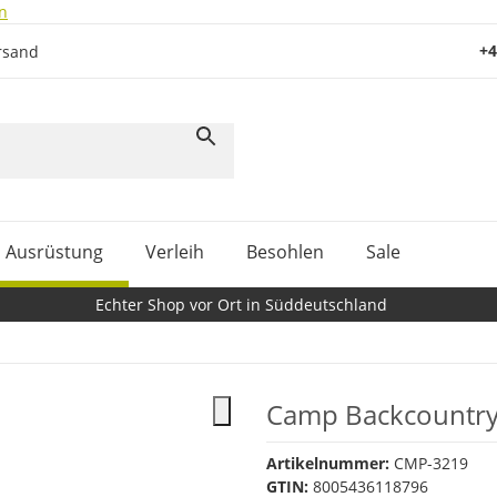
n
+4
rsand
Ausrüstung
Verleih
Besohlen
Sale
Echter Shop vor Ort in Süddeutschland
Camp Backcountr
Artikelnummer:
CMP-3219
GTIN:
8005436118796