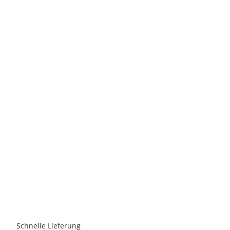
CAMP
Camp Backcountry Carbon 2.0
59,50 €
*
7 Paar auf Lager
Lieferzeit:
1 - 3 Werktage
(DE - Ausland abweichend)
Schnelle Lieferung