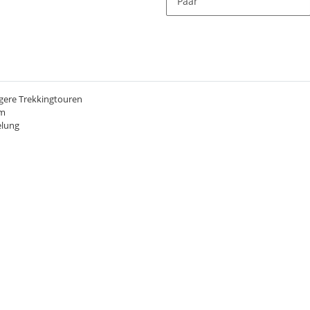
Paar
gere Trekkingtouren
cm
gelung