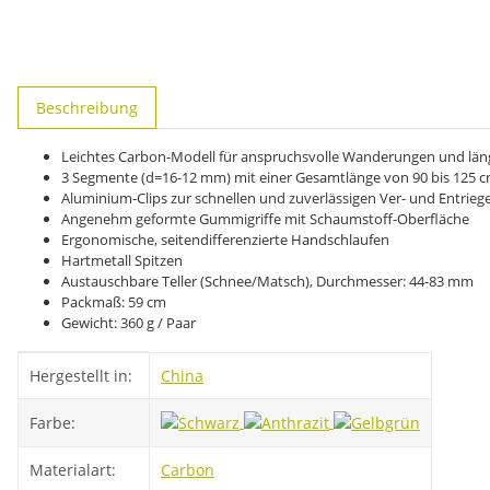
weitere Registerkarten anzeigen
Beschreibung
Leichtes Carbon-Modell für anspruchsvolle Wanderungen und län
3 Segmente (d=16-12 mm) mit einer Gesamtlänge von 90 bis 125 
Aluminium-Clips zur schnellen und zuverlässigen Ver- und Entrie
Angenehm geformte Gummigriffe mit Schaumstoff-Oberfläche
Ergonomische, seitendifferenzierte Handschlaufen
Hartmetall Spitzen
Austauschbare Teller (Schnee/Matsch), Durchmesser: 44-83 mm
Packmaß: 59 cm
Gewicht: 360 g / Paar
Produkteigenschaft
Wert
Hergestellt in:
China
Farbe:
Materialart:
Carbon