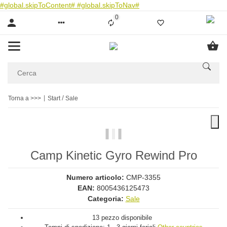
#global.skipToContent#
#global.skipToNav#
0
Liste ist leer
Torna a >>>
Start
Sale
Camp Kinetic Gyro Rewind Pro
Numero articolo:
CMP-3355
EAN:
8005436125473
Categoria:
Sale
13 pezzo disponibile