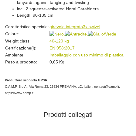
lanyards against tangling and twisting
incl. 2 squeeze-activated Horai Carabiners
Length: 90-135 cm
#productDetails.itemInformation#
#productDetails.itemValue#
Caratteristica speciale:
girevole integrato
3x swivel
Colore:
Weight class:
40-120 kg
Certificazione(i):
EN 958:2017
Ambiente:
Imballaggio con uso minimo di plastica
Peso a prodotto:
0,65
Kg
Produttore secondo GPSR
C.A.M.P. S.p.A., Via Roma 23, 23834 PREMANA, LC, Italien, contact@camp.it,
https://www.camp.it
Prodotti collegati