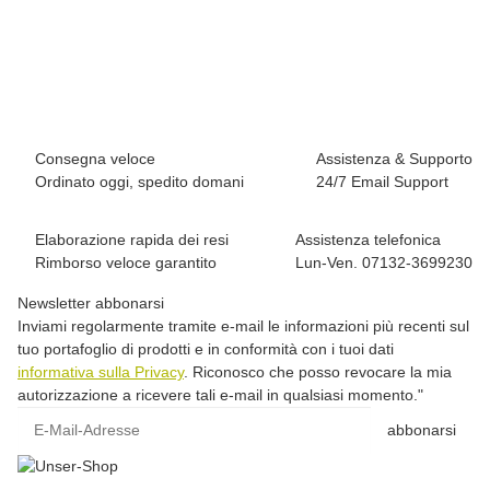
Edelrid Cable Comfort Tri T-Oasis
149,95 €
*
5 pezzo disponibile
Tempi di spedizione:
1 - 3 giorni feriali
Other countries
Consegna veloce
Assistenza & Supporto
Ordinato oggi, spedito domani
24/7 Email Support
Elaborazione rapida dei resi
Assistenza telefonica
Rimborso veloce garantito
Lun-Ven. 07132-3699230
Newsletter abbonarsi
Inviami regolarmente tramite e-mail le informazioni più recenti sul
tuo portafoglio di prodotti e in conformità con i tuoi dati
informativa sulla Privacy
. Riconosco che posso revocare la mia
autorizzazione a ricevere tali e-mail in qualsiasi momento."
E-Mail-Adresse
abbonarsi