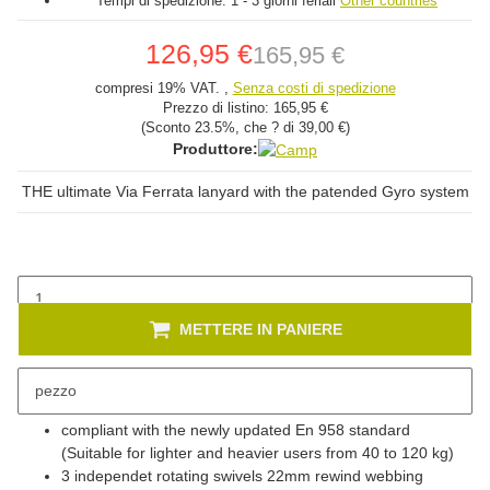
Tempi di spedizione:
1 - 3 giorni feriali
Other countries
126,95 €
165,95 €
compresi 19% VAT. ,
Senza costi di spedizione
Prezzo di listino:
165,95 €
(Sconto
23.5%
, che ? di
39,00 €
)
Produttore:
THE ultimate Via Ferrata lanyard with the patended Gyro system
METTERE IN PANIERE
pezzo
Descrizione
compliant with the newly updated En 958 standard
(Suitable for lighter and heavier users from 40 to 120 kg)
3 independet rotating swivels 22mm rewind webbing