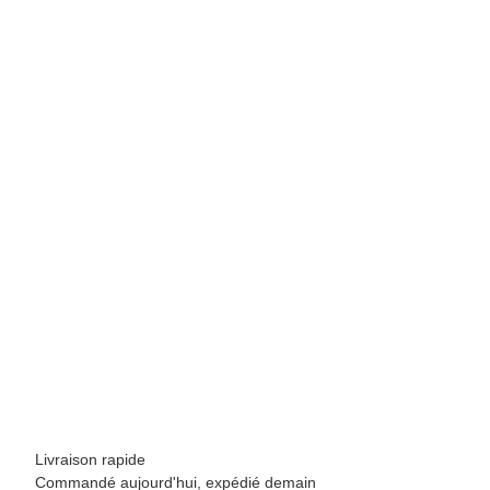
EDELRID
Edelrid Cable Comfort Tri T-Oasis
149,95 €
*
5 pièce en stock
D?lai de livraison:
1 - 3 jours d'ouvrages
Other countries
Livraison rapide
Commandé aujourd'hui, expédié demain