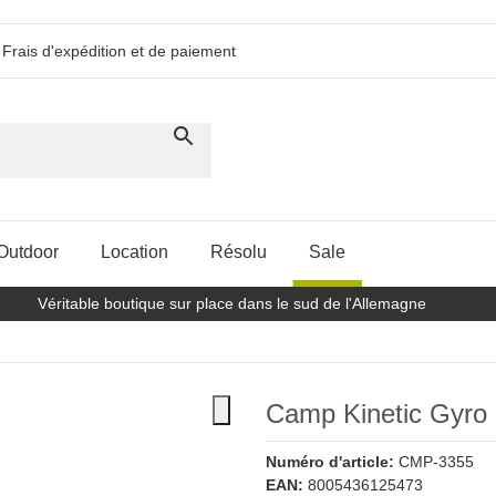
Frais d'expédition et de paiement
Outdoor
Location
Résolu
Sale
Véritable boutique sur place dans le sud de l'Allemagne
Camp Kinetic Gyro
Numéro d'article:
CMP-3355
EAN:
8005436125473