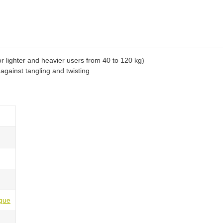
r lighter and heavier users from 40 to 120 kg)
gainst tangling and twisting
ique