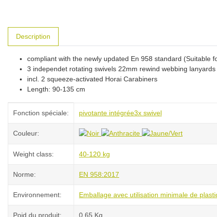
#productDetails.showMoreTabs#
Description
compliant with the newly updated En 958 standard (Suitable fo
3 independet rotating swivels 22mm rewind webbing lanyards a
incl. 2 squeeze-activated Horai Carabiners
Length: 90-135 cm
#productDetails.itemInformation#
#productDetails.itemValue#
Fonction spéciale:
pivotante intégrée
3x swivel
Couleur:
Weight class:
40-120 kg
Norme:
EN 958:2017
Environnement:
Emballage avec utilisation minimale de plast
Poid du produit:
0,65
Kg