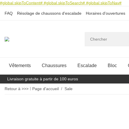
#global.skipToContent#
#global.skipToSearch#
#global.skipToNav#
FAQ
Résolage de chaussons d'escalade
Horaires d'ouvertures
Vêtements
Chaussures
Escalade
Bloc
Livraison gratuite à partir de 100 euros
Retour à >>>
Page d'accueil
Sale