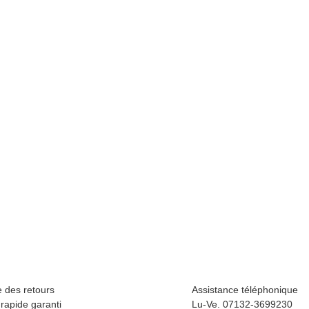
S
Sc
1
35
e des retours
Assistance téléphonique
apide garanti
Lu-Ve. 07132-3699230