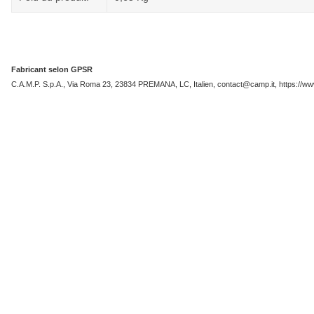
Fabricant selon GPSR
C.A.M.P. S.p.A., Via Roma 23, 23834 PREMANA, LC, Italien, contact@camp.it, https://ww