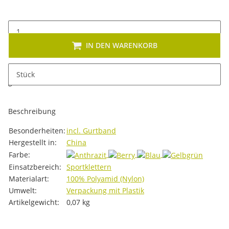
IN DEN WARENKORB
x
Dieses Produkt hat Variationen. Wählen Sie bitte die
Stück
gewünschte Variation aus. Größe, Farbe, ...
Beschreibung
Produkteigenschaft
Wert
Besonderheiten:
incl. Gurtband
Hergestellt in:
China
Farbe:
Einsatzbereich:
Sportklettern
Materialart:
100% Polyamid (Nylon)
Umwelt:
Verpackung mit Plastik
Artikelgewicht:
0,07
kg