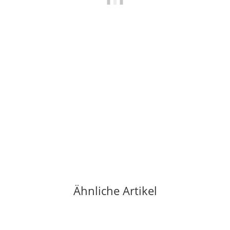
OCUN
Ocun CHALK LIQUID 200 ml
8,95 €
*
44,75 € pro 1 l
Artikel vergriffen
Ähnliche Artikel