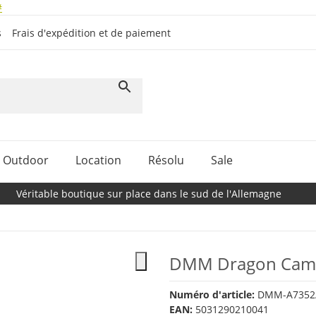
#
s
Frais d'expédition et de paiement
Outdoor
Location
Résolu
Sale
Véritable boutique sur place dans le sud de l'Allemagne
DMM Dragon Cam 
Numéro d'article:
DMM-A7352
EAN:
5031290210041