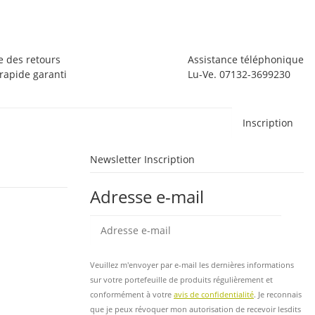
1 
e des retours
Assistance téléphonique
apide garanti
Lu-Ve. 07132-3699230
Inscription
Newsletter Inscription
Adresse e-mail
Insc
Veuillez m'envoyer par e-mail les dernières informations
sur votre portefeuille de produits régulièrement et
conformément à votre
avis de confidentialité
. Je reconnais
que je peux révoquer mon autorisation de recevoir lesdits