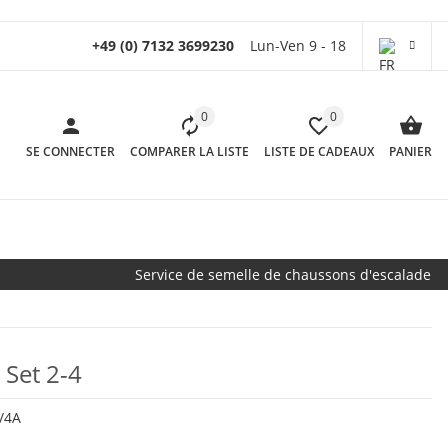
+49 (0) 7132 3699230
Lun-Ven 9 - 18
0
0
SE CONNECTER
COMPARER LA LISTE
LISTE DE CADEAUX
PANIER
Service de semelle de chaussons d'escalade
Set 2-4
/4A