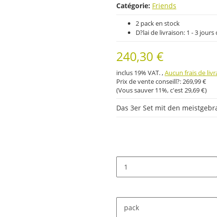
Catégorie:
Friends
2 pack en stock
D?lai de livraison:
1 - 3 jour
240,30 €
inclus 19% VAT. ,
Aucun frais de liv
Prix ​​de vente conseill?:
269,99 €
(Vous sauver
11%
, c'est
29,69 €
)
Das 3er Set mit den meistgeb
pack