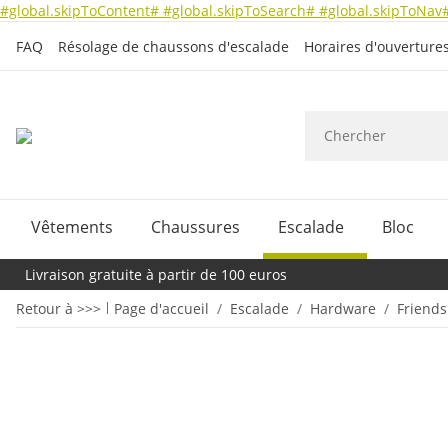
#global.skipToContent#
#global.skipToSearch#
#global.skipToNav
FAQ
Résolage de chaussons d'escalade
Horaires d'ouverture
Vêtements
Chaussures
Escalade
Bloc
Livraison gratuite à partir de 100 euros
Retour à >>>
Page d'accueil
Escalade
Hardware
Friends