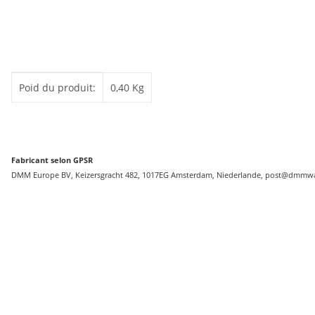
#productDetails.itemInformation#
#productDetails.itemValue#
Poid du produit:
0,40
Kg
Fabricant selon GPSR
DMM Europe BV, Keizersgracht 482, 1017EG Amsterdam, Niederlande, post@dmmwa