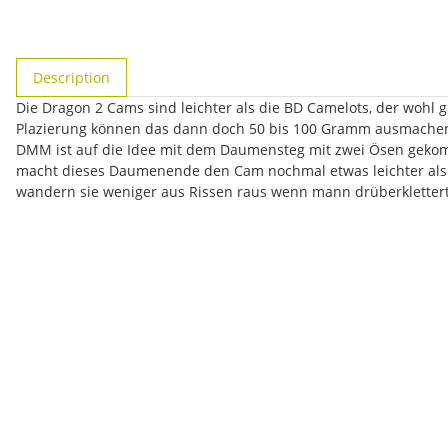
#productDetails.showMoreTabs#
Description
Die Dragon 2 Cams sind leichter als die BD Camelots, der wohl g
Plazierung können das dann doch 50 bis 100 Gramm ausmache
DMM ist auf die Idee mit dem Daumensteg mit zwei Ösen gekomme
macht dieses Daumenende den Cam nochmal etwas leichter als m
wandern sie weniger aus Rissen raus wenn mann drüberklettert 