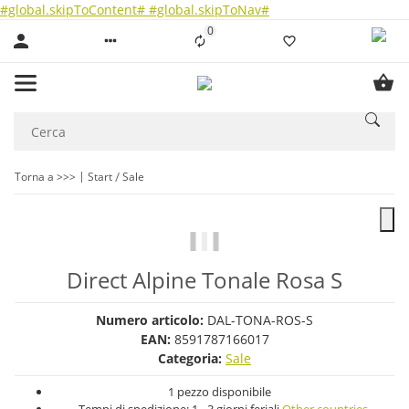
#global.skipToContent#
#global.skipToNav#
0
Liste ist leer
Torna a >>>
Start
Sale
Direct Alpine Tonale Rosa S
Numero articolo:
DAL-TONA-ROS-S
EAN:
8591787166017
Categoria:
Sale
1 pezzo disponibile