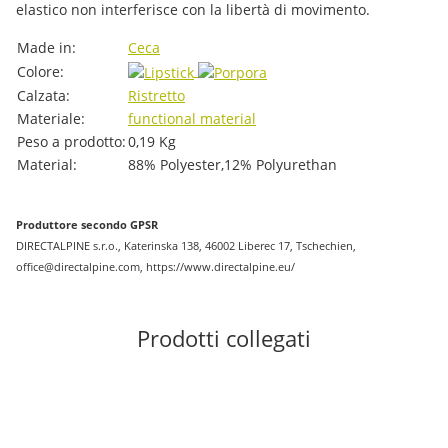
elastico non interferisce con la libertà di movimento.
#productDetails.itemInformation#
#productDetails.itemValue#
Made in:
Ceca
Colore:
Calzata:
Ristretto
Materiale:
functional material
Peso a prodotto:
0,19
Kg
Material:
88% Polyester,12% Polyurethan
Produttore secondo GPSR
DIRECTALPINE s.r.o., Katerinska 138, 46002 Liberec 17, Tschechien,
office@directalpine.com, https://www.directalpine.eu/
Prodotti collegati