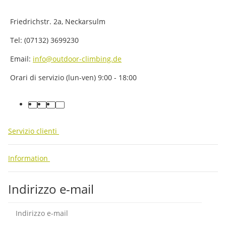
Friedrichstr. 2a, Neckarsulm
Tel: (07132) 3699230
Email:
info@outdoor-climbing.de
Orari di servizio (lun-ven) 9:00 - 18:00
facebook
youtube
instagram
tiktok
Servizio clienti
Information
Indirizzo e-mail
abb