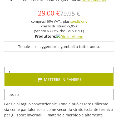
Tempi di spedizione:
1 - 3 giorni feriali
Other countries
29,00 €
79,95 €
compresi 19% VAT. , plus
spedizione
Prezzo di listino:
79,95 €
(Sconto
63.73%
, che ? di
50,95 €
)
Produttore:
Tonale - Le leggendarie gambali a tutto tondo.
METTERE IN PANIERE
pezzo
Descrizione
Grazie al taglio convenzionale, Tonale può essere utilizzato
sia come pantalone, sia come secondo strato isolante termico
per gli sport invernali. Il materiale morbido e altamente