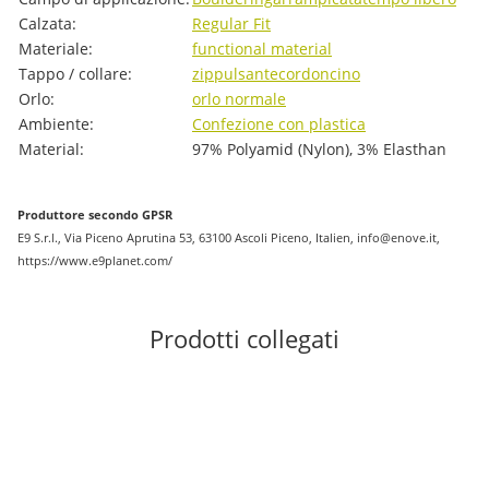
Calzata:
Regular Fit
Materiale:
functional material
Tappo / collare:
zip
pulsante
cordoncino
Orlo:
orlo normale
Ambiente:
Confezione con plastica
Material:
97% Polyamid (Nylon), 3% Elasthan
Produttore secondo GPSR
E9 S.r.l., Via Piceno Aprutina 53, 63100 Ascoli Piceno, Italien, info@enove.it,
https://www.e9planet.com/
Prodotti collegati