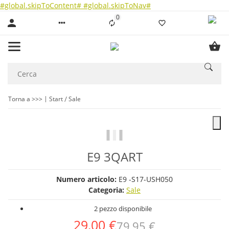
#global.skipToContent#
#global.skipToNav#
0
Liste ist leer
Torna a >>>
Start
Sale
E9 3QART
Numero articolo:
E9 -S17-USH050
Categoria:
Sale
2 pezzo disponibile
29,00 €
79,95 €