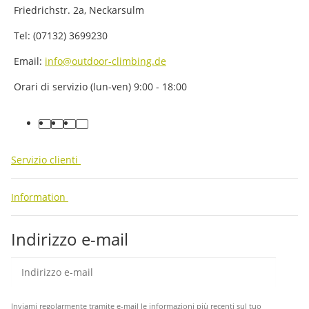
Friedrichstr. 2a, Neckarsulm
Tel: (07132) 3699230
Email:
info@outdoor-climbing.de
Orari di servizio (lun-ven) 9:00 - 18:00
facebook
youtube
instagram
tiktok
Servizio clienti
Information
Indirizzo e-mail
abb
Inviami regolarmente tramite e-mail le informazioni più recenti sul tuo