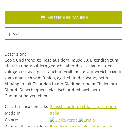
METTERE IN PANIERE
x
Sono disponibili diverse varianti di questo articolo. Seleziona
pezzo
la variante desiderata.
Descrizione
Coole und trendige Hose aus dem Hause E9. Eigentlich zum
Klettern und Bouldern gedacht, aber das Design mit den
kultigen E9 Style passt auch überall im Freizeitbereich. Damit
kann man sich wohlfühlen, egal, ob in der Wand, beim
Abhängen mit Freunden in der Stadt oder beim Chillen am
Strand. Superbequem, elastisch und mit weichem
Gummibund versehen.
#productDetails.itemInformation#
#productDetails.itemValue#
Caratteristica speciale:
2 tasche anteriori
1 tasca posteriore
Made in:
Italia
Colore:
Campo di applicazione:
Bouldering
arrampicata
tempo libero