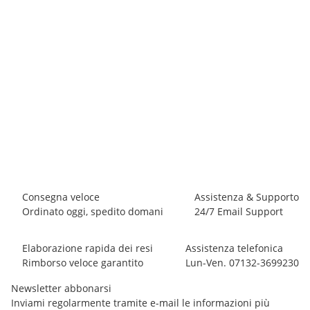
E9
E9 B RONDO STORY
59,00 €
*
8 pezzo disponibile
Consegna veloce
Assistenza & Supporto
Ordinato oggi, spedito domani
24/7 Email Support
Elaborazione rapida dei resi
Assistenza telefonica
Rimborso veloce garantito
Lun-Ven. 07132-3699230
Newsletter abbonarsi
Inviami regolarmente tramite e-mail le informazioni più