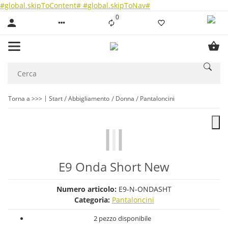
#global.skipToContent#
#global.skipToNav#
0
Liste ist leer
Torna a >>>
Start
Abbigliamento
Donna
Pantaloncini
E9 Onda Short New
Numero articolo:
E9-N-ONDASHT
Categoria:
Pantaloncini
2 pezzo disponibile