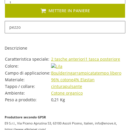
METTERE IN PANIERE
x
Sono disponibili diverse varianti di questo articolo. Seleziona
pezzo
la variante desiderata.
Descrizione
#productDetails.itemInformation#
#productDetails.itemValue#
Caratteristica speciale:
2 tasche anteriori
1 tasca posteriore
Colore:
Campo di applicazione:
Bouldering
arrampicata
tempo libero
Materiale:
96% cotone
4% Elastan
Tappo / collare:
cintura
pulsante
Ambiente:
Cotone organico
Peso a prodotto:
0,21
Kg
Produttore secondo GPSR
E9 S.r.l., Via Piceno Aprutina 53, 63100 Ascoli Piceno, Italien, info@enove.it,
https://www.e9planet.com/