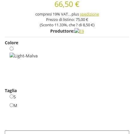
66,50 €
compresi 19% VAT. , plus
spedizione
Prezzo di listino:
75,00 €
(Sconto
11.33%
, che ? di
8,50 €
)
Produttore:
Colore
Light-Malva
Taglia
S
S
M
M