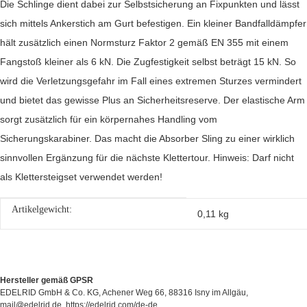
Die Schlinge dient dabei zur Selbstsicherung an Fixpunkten und lässt
sich mittels Ankerstich am Gurt befestigen. Ein kleiner Bandfalldämpfer
hält zusätzlich einen Normsturz Faktor 2 gemäß EN 355 mit einem
Fangstoß kleiner als 6 kN. Die Zugfestigkeit selbst beträgt 15 kN. So
wird die Verletzungsgefahr im Fall eines extremen Sturzes vermindert
und bietet das gewisse Plus an Sicherheitsreserve. Der elastische Arm
sorgt zusätzlich für ein körpernahes Handling vom
Sicherungskarabiner. Das macht die Absorber Sling zu einer wirklich
sinnvollen Ergänzung für die nächste Klettertour. Hinweis: Darf nicht
als Klettersteigset verwendet werden!
Artikelgewicht:
Produkteigenschaft
Wert
0,11
kg
Hersteller gemäß GPSR
EDELRID GmbH & Co. KG, Achener Weg 66, 88316 Isny im Allgäu,
mail@edelrid.de, https://edelrid.com/de-de