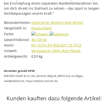
bei Erschöpfung einen separaten Rastkletterkarabiner ein,
um dich direkt ins Stahlseil zu setzen – das spart in langen
Vertikalpassagen enorm Kraft.“
Produkteigenschaft
Wert
Besonderheiten:
integrierter Wirbel
3-fach Wirbel
Hergestellt in:
Deutschland
Farbe:
Gewichtsklasse:
40-120 kg
Norm:
EN 12275
EN 958:2017
CE 0123
Umwelt:
Verpackung 100% ohne Plastik
Artikelgewicht:
0,53
kg
Hersteller gemäß GPSR
EDELRID GmbH & Co. KG, Achener Weg 66, 88316 Isny im Allgäu,
mail@edelrid.de, https://edelrid.com/de-de
Kunden kauften dazu folgende Artikel: