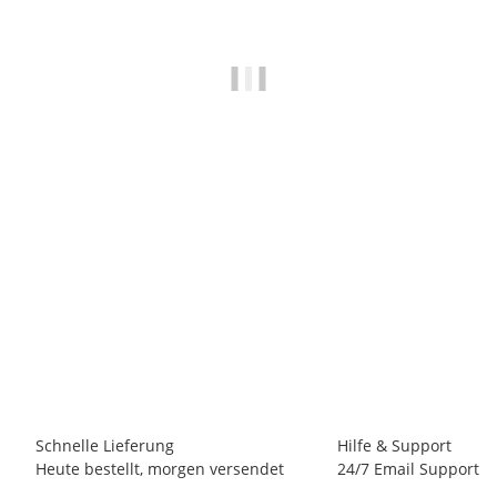
EDELRID
Edelrid Cable Kit VI Oasis - Klettersteigset
124,95 €
*
Artikel vergriffen
Schnelle Lieferung
Hilfe & Support
Heute bestellt, morgen versendet
24/7 Email Support