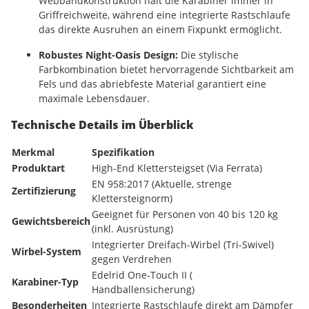
Webbandkonstruktion hält die Karabiner immer in
Griffreichweite, während eine integrierte Rastschlaufe
das direkte Ausruhen an einem Fixpunkt ermöglicht.
Robustes Night-Oasis Design:
Die stylische
Farbkombination bietet hervorragende Sichtbarkeit am
Fels und das abriebfeste Material garantiert eine
maximale Lebensdauer.
Technische Details im Überblick
Merkmal
Spezifikation
Produktart
High-End Klettersteigset (Via Ferrata)
EN 958:2017 (Aktuelle, strenge
Zertifizierung
Klettersteignorm)
Geeignet für Personen von
40
bis
120
kg
Gewichtsbereich
(inkl. Ausrüstung)
Integrierter Dreifach-Wirbel (Tri-Swivel)
Wirbel-System
gegen Verdrehen
Edelrid One-Touch II (
Karabiner-Typ
Handballensicherung)
Besonderheiten
Integrierte Rastschlaufe direkt am Dämpfer