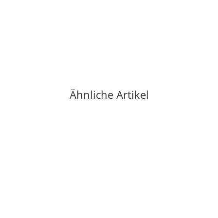
BLACK DIAMOND
Black Diamond Crag Half-Finger Gloves Black L
19,00 €
*
5 Paar auf Lager
Ähnliche Artikel