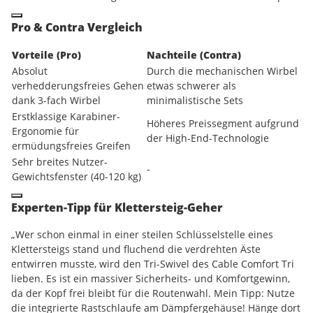
Pro & Contra Vergleich
Vorteile (Pro)
Nachteile (Contra)
Absolut
Durch die mechanischen Wirbel
verhedderungsfreies Gehen
etwas schwerer als
dank 3-fach Wirbel
minimalistische Sets
Erstklassige Karabiner-
Höheres Preissegment aufgrund
Ergonomie für
der High-End-Technologie
ermüdungsfreies Greifen
Sehr breites Nutzer-
-
Gewichtsfenster (
40
-
120
kg
)
Experten-Tipp für Klettersteig-Geher
„Wer schon einmal in einer steilen Schlüsselstelle eines
Klettersteigs stand und fluchend die verdrehten Äste
entwirren musste, wird den Tri-Swivel des Cable Comfort Tri
lieben. Es ist ein massiver Sicherheits- und Komfortgewinn,
da der Kopf frei bleibt für die Routenwahl. Mein Tipp: Nutze
die integrierte Rastschlaufe am Dämpfergehäuse! Hänge dort