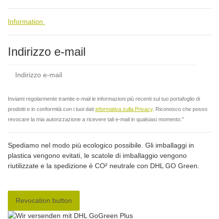
Information
Indirizzo e-mail
abbo
Inviami regolarmente tramite e-mail le informazioni più recenti sul tuo portafoglio di
prodotti e in conformità con i tuoi dati
informativa sulla Privacy
. Riconosco che posso
revocare la mia autorizzazione a ricevere tali e-mail in qualsiasi momento."
Spediamo nel modo più ecologico possibile. Gli imballaggi in
plastica vengono evitati, le scatole di imballaggio vengono
riutilizzate e la spedizione è CO² neutrale con DHL GO Green.
Revocation button