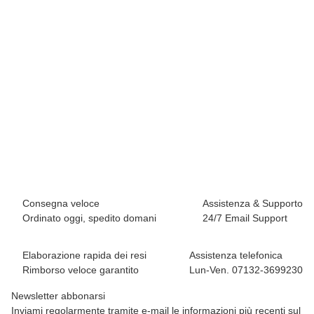
WILD COUNTRY
Wild Country Spotter Boulder Bag
29,95 €
*
30 pezzo disponibile
Consegna veloce
Assistenza & Supporto
Ordinato oggi, spedito domani
24/7 Email Support
Elaborazione rapida dei resi
Assistenza telefonica
Rimborso veloce garantito
Lun-Ven. 07132-3699230
Newsletter abbonarsi
Inviami regolarmente tramite e-mail le informazioni più recenti sul