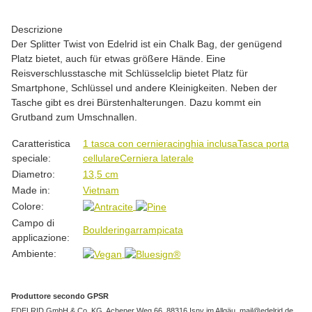
Descrizione
Der Splitter Twist von Edelrid ist ein Chalk Bag, der genügend
Platz bietet, auch für etwas größere Hände. Eine
Reisverschlusstasche mit Schlüsselclip bietet Platz für
Smartphone, Schlüssel und andere Kleinigkeiten. Neben der
Tasche gibt es drei Bürstenhalterungen. Dazu kommt ein
Grutband zum Umschnallen.
#productDetails.itemInformation#
#productDetails.itemValue#
Caratteristica
1 tasca con cerniera
cinghia inclusa
Tasca porta
speciale:
cellulare
Cerniera laterale
Diametro:
13,5 cm
Made in:
Vietnam
Colore:
Campo di
Bouldering
arrampicata
applicazione:
Ambiente:
Produttore secondo GPSR
EDELRID GmbH & Co. KG, Achener Weg 66, 88316 Isny im Allgäu, mail@edelrid.de,