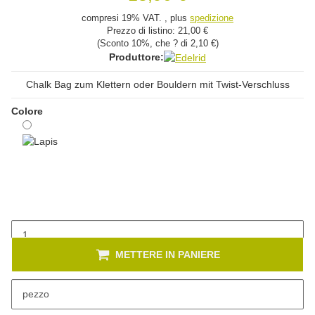
compresi 19% VAT. , plus
spedizione
Prezzo di listino:
21,00 €
(Sconto
10%
, che ? di
2,10 €
)
Produttore:
Chalk Bag zum Klettern oder Bouldern mit Twist-Verschluss
Colore
Lapis
METTERE IN PANIERE
x
Sono disponibili diverse varianti di questo articolo. Seleziona la
pezzo
variante desiderata.