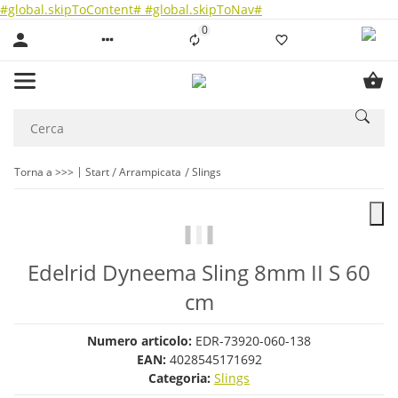
#global.skipToContent#
#global.skipToNav#
0
Liste ist leer
Torna a >>>
Start
Arrampicata
Slings
Edelrid Dyneema Sling 8mm II S 60
cm
Numero articolo:
EDR-73920-060-138
EAN:
4028545171692
Categoria:
Slings