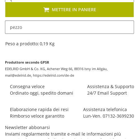
METTERE IN PANIERE
pezzo
Descrizione
#productDetails.itemInformation#
#productDetails.itemValue#
Peso a prodotto:
0,19
Kg
Produttore secondo GPSR
EDELRID GmbH & Co. KG, Achener Weg 66, 88316 Isny im Allgäu,
mail@edelrid.de, https://edelrid.com/de-de
Consegna veloce
Assistenza & Supporto
Ordinato oggi, spedito domani
24/7 Email Support
Elaborazione rapida dei resi
Assistenza telefonica
Rimborso veloce garantito
Lun-Ven. 07132-3699230
Newsletter abbonarsi
Inviami regolarmente tramite e-mail le informazioni più