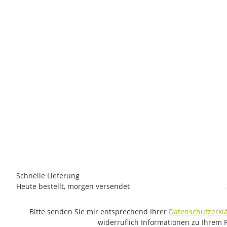
EXPED
Exped Versa 4R
140,00 €
-
180,00 €
*
1 Stück auf Lager
Schnelle Lieferung
Heute bestellt, morgen versendet
Bitte senden Sie mir entsprechend Ihrer
Datenschutzerkl
widerruflich Informationen zu Ihrem 