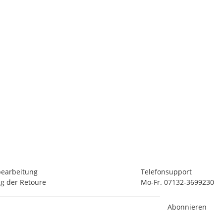
E
Ex
1
3 
bearbeitung
Telefonsupport
g der Retoure
Mo-Fr. 07132-3699230
Abonnieren