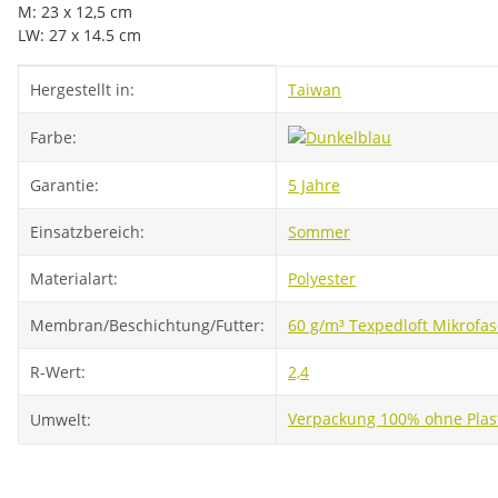
M: 23 x 12,5 cm
LW: 27 x 14.5 cm
Produkteigenschaft
Wert
Hergestellt in:
Taiwan
Farbe:
Garantie:
5 Jahre
Einsatzbereich:
Sommer
Materialart:
Polyester
Membran/Beschichtung/Futter:
60 g/m³ Texpedloft Mikrofas
R-Wert:
2,4
Verpackung 100% ohne Plas
Umwelt: