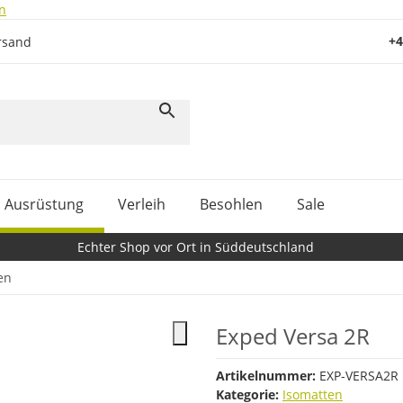
n
+4
rsand
Ausrüstung
Verleih
Besohlen
Sale
Echter Shop vor Ort in Süddeutschland
en
Exped Versa 2R
Artikelnummer:
EXP-VERSA2R
Kategorie:
Isomatten