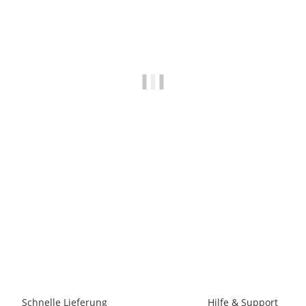
CAMP
Camp Ekto Lock
6,90 €
*
71 Stück auf Lager
Schnelle Lieferung
Hilfe & Support