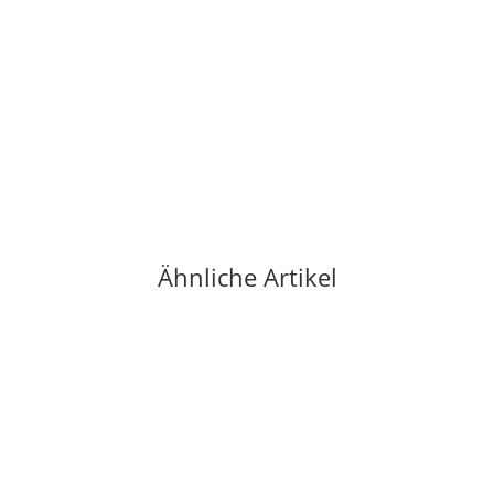
ELLIOT
Gummiring Hand Trainer Soft - Blue
4,90 €
*
9 Stück auf Lager
Ähnliche Artikel
-23%