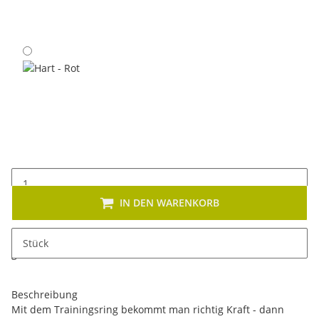
Mittel - Schwarz
Hart - Rot
IN DEN WARENKORB
x
Dieses Produkt hat Variationen. Wählen Sie bitte die
Stück
gewünschte Variation aus. Größe, Farbe, ...
Beschreibung
Mit dem Trainingsring bekommt man richtig Kraft - dann