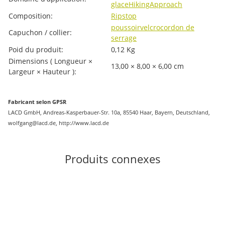
glace
Hiking
Approach
Composition:
Ripstop
poussoir
velcro
cordon de
Capuchon / collier:
serrage
Poid du produit:
0,12
Kg
Dimensions ( Longueur ×
13,00 × 8,00 × 6,00 cm
Largeur × Hauteur ):
Fabricant selon GPSR
LACD GmbH, Andreas-Kasperbauer-Str. 10a, 85540 Haar, Bayern, Deutschland,
wolfgang@lacd.de, http://www.lacd.de
Produits connexes