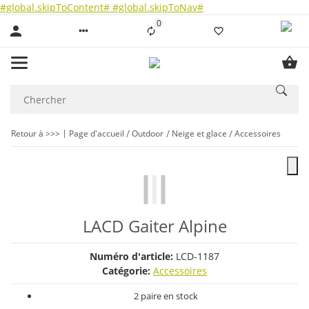
#global.skipToContent#
#global.skipToNav#
0
Liste ist leer
Retour à >>>
Page d'accueil
Outdoor
Neige et glace
Accessoires
LACD Gaiter Alpine
Numéro d'article:
LCD-1187
Catégorie:
Accessoires
2 paire en stock