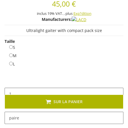
45,00 €
inclus 19% VAT. , plus
Exp?dition
Manufacturers:
Ultralight gaiter with compact pack size
Taille
S
S
M
M
L
L
SUR LA PANIER
x
Cet article se décline en plusieurs variantes. Veuillez
paire
sélectionner la variante de votre choix.