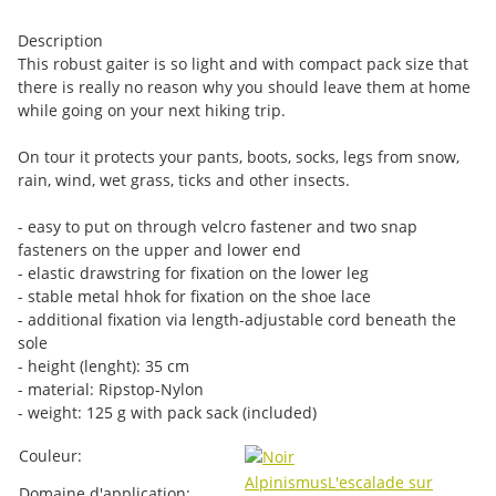
Description
This robust gaiter is so light and with compact pack size that
there is really no reason why you should leave them at home
while going on your next hiking trip.
On tour it protects your pants, boots, socks, legs from snow,
rain, wind, wet grass, ticks and other insects.
- easy to put on through velcro fastener and two snap
fasteners on the upper and lower end
- elastic drawstring for fixation on the lower leg
- stable metal hhok for fixation on the shoe lace
- additional fixation via length-adjustable cord beneath the
sole
- height (lenght): 35 cm
- material: Ripstop-Nylon
- weight: 125 g with pack sack (included)
#productDetails.itemInformation#
#productDetails.itemValue#
Couleur:
Alpinismus
L'escalade sur
Domaine d'application: