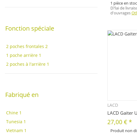
1 pièce en sto
D?lai de livrai
d'ouvrages
Ot
Fonction spéciale
2 poches frontales
2
1 poche arrière
1
2 poches à l'arrière
1
Fabriqué en
LACD
Q
Chine
1
LACD Gaiter Ul
27,00 €
*
Tunesia
1
Vietnam
1
Produit non d