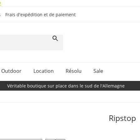
#
s
Frais d'expédition et de paiement
Outdoor
Location
Résolu
Sale
Véritable boutique sur place dans le sud de l'Allemagne
Ripstop