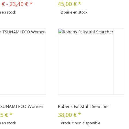
 €
-
23,40 €
*
45,00 €
*
e en stock
2 paire en stock
x
e se décline en plusieurs variantes.
Cet article se décline en plusieurs variantes.
électionner la variante de votre choix.
Veuillez sélectionner la variante de votre choix.
Quickbuy
Quickbuy
TSUNAMI ECO Women
Robens Faltstuhl Searcher
95 €
*
38,00 €
*
e en stock
Produit non disponible