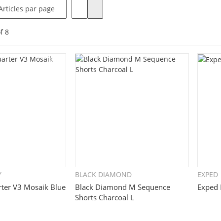
Articles par page
f
8
Y
BLACK DIAMOND
EXPED
uickbuy
Quickbuy
rter V3 Mosaik Blue
Black Diamond M Sequence
Exped 
Shorts Charcoal L