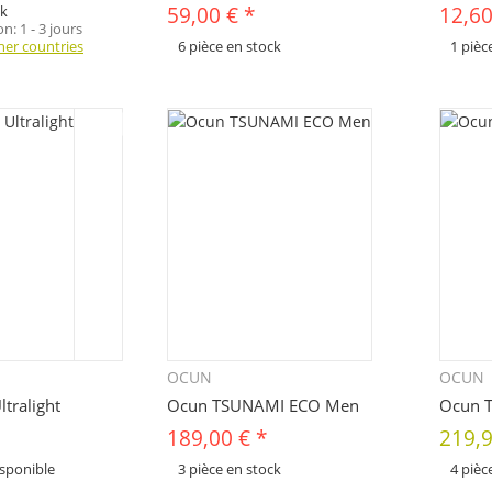
ck
59,00 €
*
12,60
son:
1 - 3 jours
her countries
6 pièce en stock
1 pièc
x
x
Cet article se décline en plusieurs variantes.
Cet articl
Veuillez sélectionner la variante de votre choix.
Veuillez s
OCUN
OCUN
uickbuy
Quickbuy
tralight
Ocun TSUNAMI ECO Men
Ocun 
189,00 €
*
219,
isponible
3 pièce en stock
4 pièc