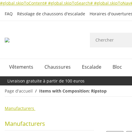
#global.skipToContent#
#global.skipToSearch#
#global.skipToNav
FAQ
Résolage de chaussons d'escalade
Horaires d'ouverture
Vêtements
Chaussures
Escalade
Bloc
Livraison gratuite à partir de 100 euros
Page d'accueil
Items with Composition: Ripstop
Manufacturers