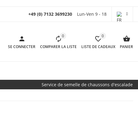
+49 (0) 7132 3699230
Lun-Ven 9 - 18
0
0
SE CONNECTER
COMPARER LA LISTE
LISTE DE CADEAUX
PANIER
Service de semelle de chaussons d'escalade