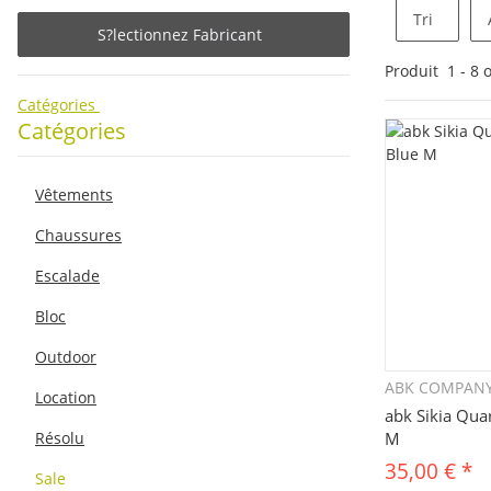
Tri
S?lectionnez Fabricant
Produit
1
-
8
o
Catégories
Catégories
Vêtements
Chaussures
Escalade
Bloc
Outdoor
ABK COMPAN
Q
Location
abk Sikia Qua
Résolu
M
35,00 €
*
Sale