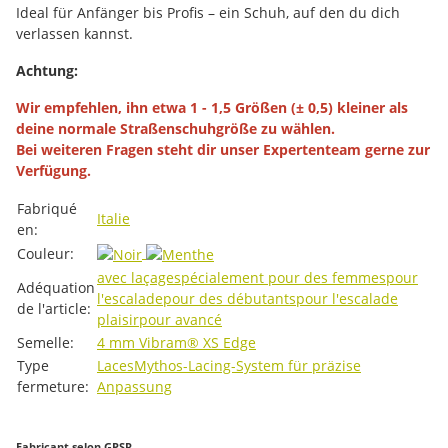
Ideal für Anfänger bis Profis – ein Schuh, auf den du dich
verlassen kannst.
Achtung:
Wir empfehlen, ihn etwa 1 - 1,5 Größen (± 0,5) kleiner als
deine normale Straßenschuhgröße zu wählen.
Bei weiteren Fragen steht dir unser Expertenteam gerne zur
Verfügung.
#productDetails.itemInformation#
#productDetails.itemValue#
Fabriqué
Italie
en:
Couleur:
avec laçage
spécialement pour des femmes
pour
Adéquation
l'escalade
pour des débutants
pour l'escalade
de l'article:
plaisir
pour avancé
Semelle:
4 mm Vibram® XS Edge
Type
Laces
Mythos-Lacing-System für präzise
fermeture:
Anpassung
Fabricant selon GPSR