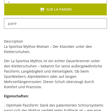
SUR LA PANIER
x
Cet article se décline en plusieurs variantes. Veuillez
paire
sélectionner la variante de votre choix.
Description
La Sportiva Mythos Woman – Der Klassiker unter den
Kletterschuhen.
Der La Sportiva Mythos ist ein echter Dauerbrenner unter
den Kletterschuhen – bekannt für seine außergewöhnliche
Passform, Langlebigkeit und Vielseitigkeit. Ob beim
Sportklettern, Alpinklettern oder auf langen
Mehrseillängenrouten: Dieser Schuh überzeugt durch
Komfort und Präzision.
Eigenschaften:
- Optimale Passform: Dank des patentierten Schnürsystems
passt sich der Mythos perfekt jeder Fußform an – wie eine