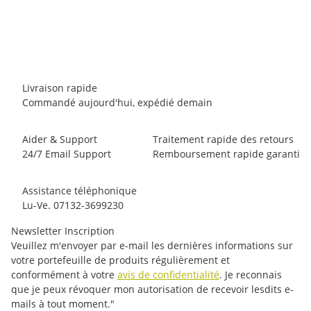
La Sportiva Katana Laces
169,95 €
*
33 paire en stock
Livraison rapide
Commandé aujourd'hui, expédié demain
Aider & Support
Traitement rapide des retours
24/7 Email Support
Remboursement rapide garanti
Assistance téléphonique
Lu-Ve. 07132-3699230
Newsletter Inscription
Veuillez m'envoyer par e-mail les dernières informations sur
votre portefeuille de produits régulièrement et
conformément à votre
avis de confidentialité
. Je reconnais
que je peux révoquer mon autorisation de recevoir lesdits e-
mails à tout moment."