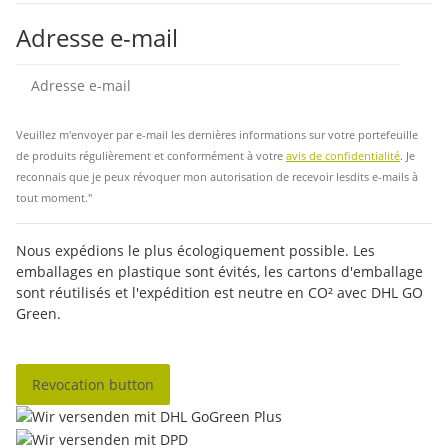
Adresse e-mail
Insc
Veuillez m'envoyer par e-mail les dernières informations sur votre portefeuille
de produits régulièrement et conformément à votre
avis de confidentialité
. Je
reconnais que je peux révoquer mon autorisation de recevoir lesdits e-mails à
tout moment."
Nous expédions le plus écologiquement possible. Les
emballages en plastique sont évités, les cartons d'emballage
sont réutilisés et l'expédition est neutre en CO² avec DHL GO
Green.
Revocation button