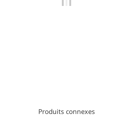
LA SPORTIVA
La Sportiva Mythos Terra 35
125,00 €
*
Produit non disponible
Produits connexes