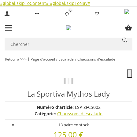
#global.skipToContent#
#global.skipToNav#
0
Liste ist leer
Retour à >>>
Page d'accueil
Escalade
Chaussons d'escalade
La Sportiva Mythos Lady
Numéro d'article:
LSP-ZFCS002
Catégorie:
Chaussons d'escalade
13 paire en stock
125,00 €