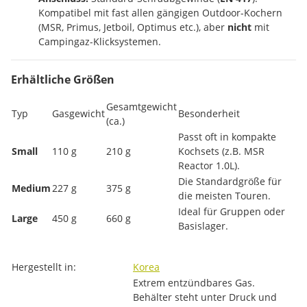
Kompatibel mit fast allen gängigen Outdoor-Kochern
(MSR, Primus, Jetboil, Optimus etc.), aber
nicht
mit
Campingaz-Klicksystemen.
Erhältliche Größen
Gesamtgewicht
Typ
Gasgewicht
Besonderheit
(ca.)
Passt oft in kompakte
Small
110 g
210 g
Kochsets (z.B. MSR
Reactor 1.0L).
Die Standardgröße für
Medium
227 g
375 g
die meisten Touren.
Ideal für Gruppen oder
Large
450 g
660 g
Basislager.
Produkteigenschaft
Wert
Hergestellt in:
Korea
Extrem entzündbares Gas.
Behälter steht unter Druck und