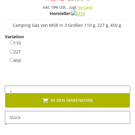
inkl. 19% USt. , zzgl.
Versand
Hersteller:
Camping Gas von MSR in 3 Größen 110 g, 227 g, 450 g.
Variation
110
110
227
227
450
450
IN DEN WARENKORB
x
Dieses Produkt hat Variationen. Wählen Sie bitte die
Stück
gewünschte Variation aus. Größe, Farbe, ...