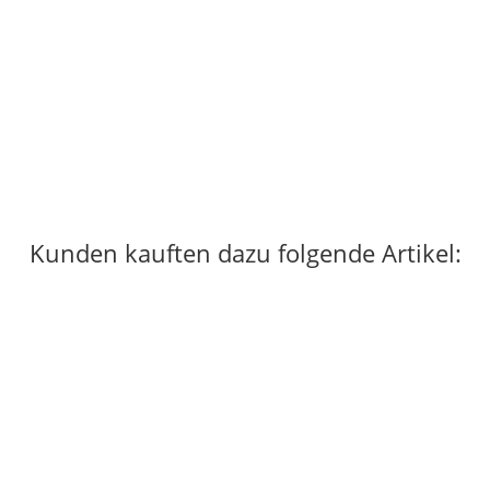
LACD
LACD Gas Stove Pathkor
60,00 €
*
2 Stück auf Lager
Kunden kauften dazu folgende Artikel: