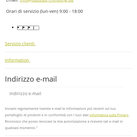
Orari di servizio (lun-ven) 9:00 - 18:00
facebook
youtube
instagram
tiktok
Servizio clienti
Information
Indirizzo e-mail
abb
Inviami regolarmente tramite e-mail le informazioni più recenti sul tuo
portafoglio di prodotti e in conformità con i tuoi dati
informativa sulla Privacy
.
Riconosco che posso revocare la mia autorizzazione a ricevere tali e-mail in
qualsiasi momento."