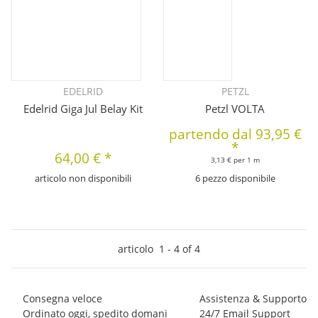
EDELRID
PETZL
Edelrid Giga Jul Belay Kit
Petzl VOLTA
partendo dal
93,95 €
*
64,00 €
*
3,13 € per 1 m
articolo non disponibili
6 pezzo disponibile
articolo
1
-
4
of
4
Consegna veloce
Assistenza & Supporto
Ordinato oggi, spedito domani
24/7 Email Support