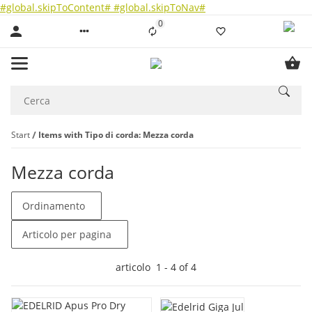
#global.skipToContent#
#global.skipToNav#
0
Liste ist leer
Start
Items with Tipo di corda: Mezza corda
Mezza corda
Ordinamento
Articolo per pagina
articolo
1
-
4
of
4