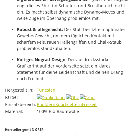
engt dieses Shirt im Schulter- und Brustbereich nicht
ein. Es macht selbst dynamische Dynamo-Moves und
weite Züge im Überhang problemlos mit.
Robust & pflegeleicht:
Der Stoff besitzt ein optimales
Gewebe-Gewicht, um dem täglichen Kontakt mit
scharfem Fels, rauen Hallengriffen und Chalk-Staub
problemlos standzuhalten.
Kultiges Nograd-Design:
Der ausdrucksstarke
Grafikprint auf der Vorderseite setzt ein klares
Statement für deine Leidenschaft und deinen Drang
nach Freiheit.
Produkteigenschaft
Wert
Hergestellt in:
Tunesien
Farbe:
Einsatzbereich:
Bouldern
Sportklettern
Freizeit
Material:
100% Bio-Baumwolle
Hersteller gemäß GPSR