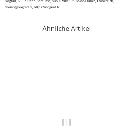
Nograd, 5 Rue Henri Barbusse, 94800 Villejuif, Île-de-France, Frankreich,
florian@nograd.fr, https://nograd.fr
Ähnliche Artikel