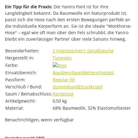
Ein Tipp für die Praxis:
Die Yaniro Pant ist für ihre
Langlebigkeit bekannt. Da Baumwolle ein Naturprodukt ist,
passt sich die Hose nach den ersten Bewegungen perfekt an
die individuelle Körperform an. Sie ist die ideale "Workhorse-
Hose" – egal wie oft man über den Fels schrubbt, die Yaniro
bleibt ein zuverlässiger Partner über viele Saisons hinweg.
Produkteigenschaft
Wert
Besonderheiten:
2 Fronttaschen
1 Gesäßtasche
Hergestellt in:
Tunesien
Farbe:
Einsatzbereich:
Bouldern
Sportklettern
Freizeit
Passform:
Regular Fit
Verschluß / Bund:
Gummibund
Druckknopf
Saum / Beinabschluss:
Kordelzug
Artikelgewicht:
0,50
kg
Material:
68% Baumwolle, 32% Elastomultiester
Benachrichtigen, wenn verfügbar
Hersteller gemäß GPSR