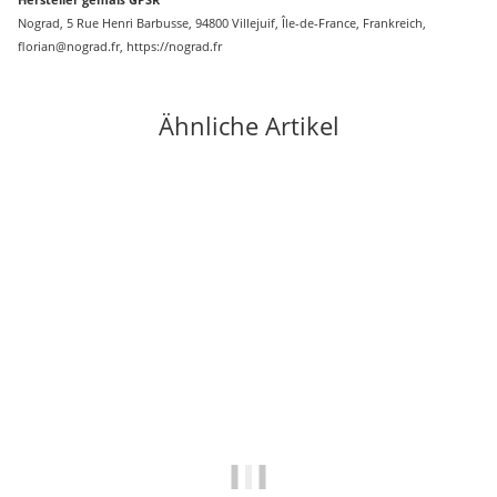
Nograd, 5 Rue Henri Barbusse, 94800 Villejuif, Île-de-France, Frankreich,
florian@nograd.fr, https://nograd.fr
Ähnliche Artikel
-11%