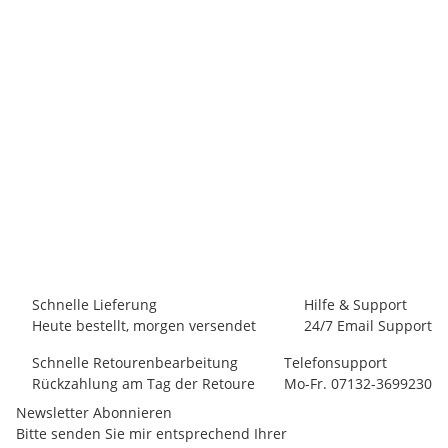
NOGRAD
Nograd Sahel Wms Pant
79,90 €
*
10 Stück auf Lager
Schnelle Lieferung
Hilfe & Support
Heute bestellt, morgen versendet
24/7 Email Support
Schnelle Retourenbearbeitung
Telefonsupport
Rückzahlung am Tag der Retoure
Mo-Fr. 07132-3699230
Newsletter Abonnieren
Bitte senden Sie mir entsprechend Ihrer