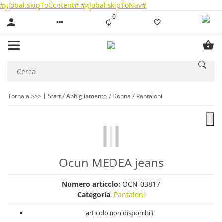
#global.skipToContent#
#global.skipToNav#
0
Liste ist leer
Torna a >>>
Start
Abbigliamento
Donna
Pantaloni
Ocun MEDEA jeans
Numero articolo:
OCN-03817
Categoria:
Pantaloni
articolo non disponibili