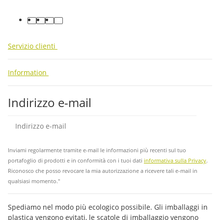
facebook
youtube
instagram
tiktok
Servizio clienti
Information
Indirizzo e-mail
abb
Inviami regolarmente tramite e-mail le informazioni più recenti sul tuo
portafoglio di prodotti e in conformità con i tuoi dati
informativa sulla Privacy
.
Riconosco che posso revocare la mia autorizzazione a ricevere tali e-mail in
qualsiasi momento."
Spediamo nel modo più ecologico possibile. Gli imballaggi in
plastica vengono evitati, le scatole di imballaggio vengono