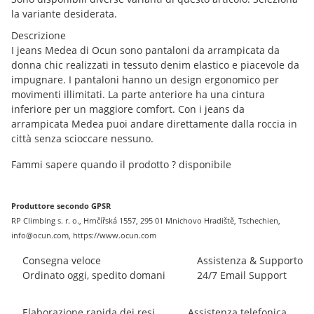
la variante desiderata.
Descrizione
I jeans Medea di Ocun sono pantaloni da arrampicata da
donna chic realizzati in tessuto denim elastico e piacevole da
impugnare. I pantaloni hanno un design ergonomico per
movimenti illimitati. La parte anteriore ha una cintura
inferiore per un maggiore comfort. Con i jeans da
arrampicata Medea puoi andare direttamente dalla roccia in
città senza scioccare nessuno.
Fammi sapere quando il prodotto ? disponibile
Produttore secondo GPSR
RP Climbing s. r. o., Hrnčířská 1557, 295 01 Mnichovo Hradiště, Tschechien,
info@ocun.com, https://www.ocun.com
Consegna veloce
Assistenza & Supporto
Ordinato oggi, spedito domani
24/7 Email Support
Elaborazione rapida dei resi
Assistenza telefonica