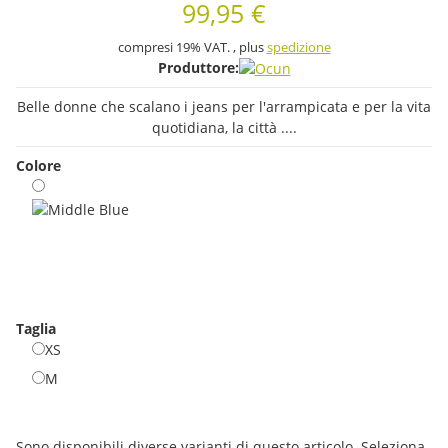
99,95 €
compresi 19% VAT. , plus
spedizione
Produttore:
Belle donne che scalano i jeans per l'arrampicata e per la vita
quotidiana, la città ....
Colore
Middle Blue
Taglia
XS
XS
M
M
x
Sono disponibili diverse varianti di questo articolo. Seleziona