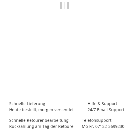
PANICO
Panico Bayerische Alpen Band 3 - Von Bayrischzell bis
Benediktbeuern
34,80 €
*
Artikel vergriffen
Schnelle Lieferung
Hilfe & Support
Heute bestellt, morgen versendet
24/7 Email Support
Schnelle Retourenbearbeitung
Telefonsupport
Rückzahlung am Tag der Retoure
Mo-Fr. 07132-3699230