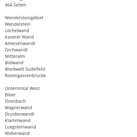
464 Seiten
Wendelsteingebiet
Wendelstein
Löchelwand
Kaserer Wand
Ameisenwandl
Gschwandt
Mitteralm
Bixlwand
Blockwelt Sudelfeld
Rosengassenbrücke
Unterinntal West
Biber
Flintsbach
Wagnerwand
Druidenwandl
Klammwand
Luegsteinwand
Weberwand