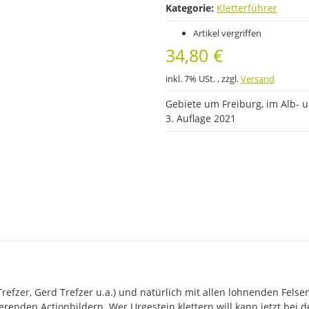
Kategorie:
Kletterführer
Artikel vergriffen
34,80 €
inkl. 7% USt. , zzgl.
Versand
Gebiete um Freiburg, im Alb- 
3. Auflage 2021
efzer, Gerd Trefzer u.a.) und natürlich mit allen lohnenden Felsen
nden Actionbildern. Wer Urgestein klettern will kann jetzt bei d