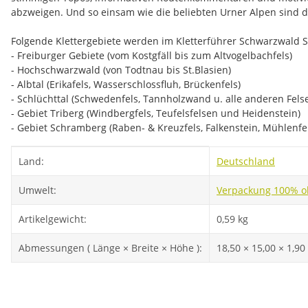
abzweigen. Und so einsam wie die beliebten Urner Alpen sind d
Folgende Klettergebiete werden im Kletterführer Schwarzwald 
- Freiburger Gebiete (vom Kostgfäll bis zum Altvogelbachfels)
- Hochschwarzwald (von Todtnau bis St.Blasien)
- Albtal (Erikafels, Wasserschlossfluh, Brückenfels)
- Schlüchttal (Schwedenfels, Tannholzwand u. alle anderen Fels
- Gebiet Triberg (Windbergfels, Teufelsfelsen und Heidenstein)
- Gebiet Schramberg (Raben- & Kreuzfels, Falkenstein, Mühlenfe
Produkteigenschaft
Wert
Land:
Deutschland
Umwelt:
Verpackung 100% oh
Artikelgewicht:
0,59
kg
Abmessungen ( Länge × Breite × Höhe ):
18,50 × 15,00 × 1,9