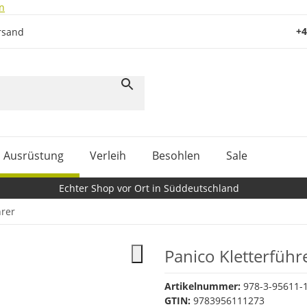
n
+4
rsand
Ausrüstung
Verleih
Besohlen
Sale
Echter Shop vor Ort in Süddeutschland
hrer
Panico Kletterfüh
Artikelnummer:
978-3-95611-
GTIN:
9783956111273