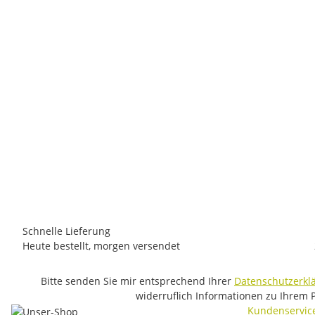
PANICO
Panico Kletterführer Steinzeit - Blautal
29,80 €
*
1 Stück auf Lager
Schnelle Lieferung
Heute bestellt, morgen versendet
Bitte senden Sie mir entsprechend Ihrer
Datenschutzerkl
widerruflich Informationen zu Ihrem 
Kundenservic