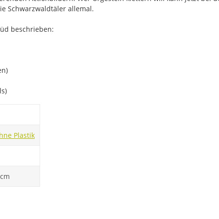
ie Schwarzwaldtäler allemal.
Süd beschrieben:
en)
ls)
ne Plastik
0 cm