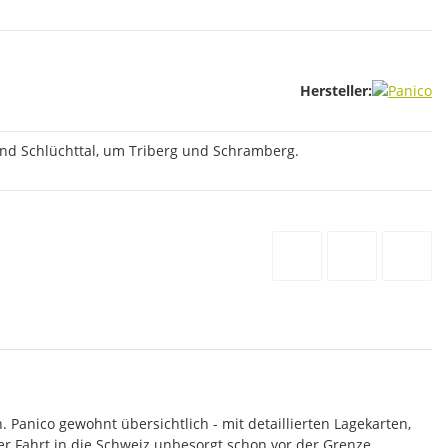
Hersteller:
und Schlüchttal, um Triberg und Schramberg.
. Panico gewohnt übersichtlich - mit detaillierten Lagekarten,
er Fahrt in die Schweiz unbesorgt schon vor der Grenze