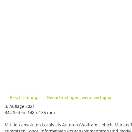
weitere Registerkarten anzeigen
Beschreibung
Benachrichtigen, wenn verfügbar
3. Auflage 2021
344 Seiten, 148 x 185 mm
Mit den absoluten Locals als Autoren (Wolfram Liebich, Markus Tr
stimmigen Topos, informativen Routenkommentaren und motiviere