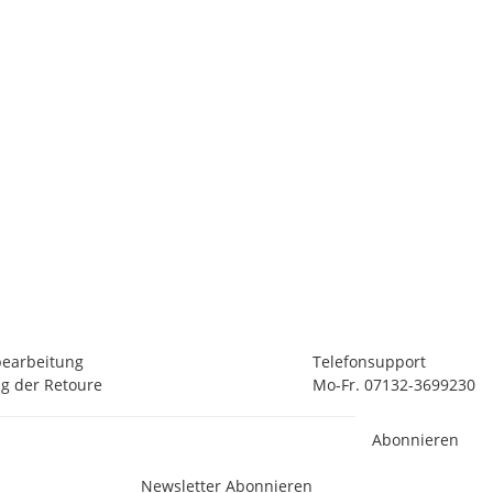
P
Pa
1
7 
Li
bearbeitung
Telefonsupport
g der Retoure
Mo-Fr. 07132-3699230
Abonnieren
Newsletter Abonnieren