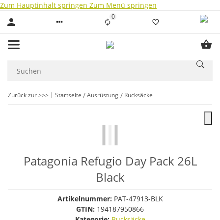
Zum Hauptinhalt springen
Zum Menü springen
0
Liste ist leer
Zurück zur >>>
Startseite
Ausrüstung
Rucksäcke
Patagonia Refugio Day Pack 26L
Black
Artikelnummer:
PAT-47913-BLK
GTIN:
194187950866
Kategorie:
Rucksäcke